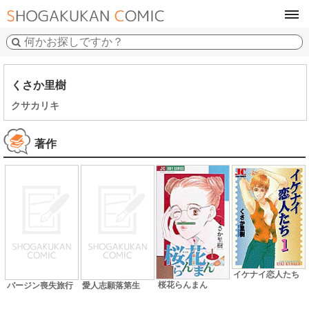
tog
navi
くさか里樹
クサカリキ
著作
イケナイ恋人たち
桜花らんまん
バージン喪失旅行
愛人志願落第生