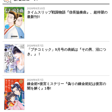
2026年8月10日
タイムスリップ戦国物語『信長協奏曲』、超待望の
最新刊!!
2026年8月7日
「プチコミック」9月号の表紙は『その男、沼につ
き。』！
2026年8月7日
錬金術×後宮ミステリー『偽りの錬金術妃は後宮の
闇を解く』1巻!