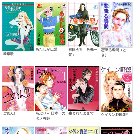
あたしが伝説
有限会社「危機一
恋降る瞬間（と
琴線歌
髪」
き）
ごめん!
らぶり～ 日本一の
生まれたままで
ケイリン野郎GP
ダメ教師