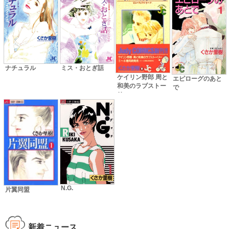
ナチュラル
ミス・おとぎ話
ケイリン野郎 周と
エピローグのあと
和美のラブストー
で
リー
N.G.
片翼同盟
新着ニュース