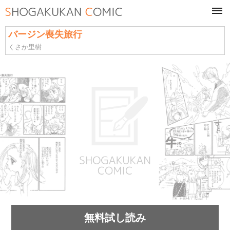
tog
navi
バージン喪失旅行
くさか里樹
無料試し読み