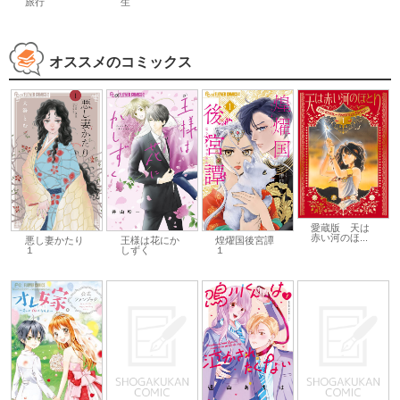
旅行
生
オススメのコミックス
愛蔵版 天は
赤い河のほ...
悪し妻かたり
王様は花にか
煌燿国後宮譚
１
しずく
１