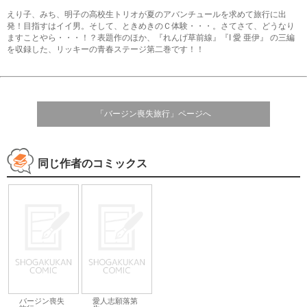
えり子、みち、明子の高校生トリオが夏のアバンチュールを求めて旅行に出
発！目指すはイイ男。そして、ときめきのＣ体験・・・。さてさて、どうなり
ますことやら・・・！？表題作のほか、『れんげ草前線』『I 愛 亜伊』 の三編
を収録した、リッキーの青春ステージ第二巻です！！
「バージン喪失旅行」ページへ
同じ作者のコミックス
バージン喪失
愛人志願落第