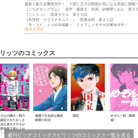
最新２集大反響発売中！ 卜部と王子の関係が気になる美姫に朗報
［うちがキングダム］ 原作：森巡る 作画：砂糖野しおん 第２
［ごくりっ］ 前原タケル 第５６話
［烏哭村－カラスナキムラ－］ 照屋太郎 第２１話
「月！スピ」より出張掲載！ ＴＶアニメ大大大反響放送中！
続きを読む
［スノウボールアース］ 辻次夕日郎 立ち向かえる傷（第１８話
［気まぐれコンセプト］ ホイチョイ・プロ 第２０３９回
スピリッツコミックスのお知らせ
スピリッツ公式通販サイト［ＳＰＩ ＳＨＯＰ］のお知らせ
「月刊！スピリッツ」からのお知らせ
リッツのコミックス
新人コミック大賞最終発表のお知らせ
『声の降るへや』単行本のお知らせ
毎月募集！ スピリッツ賞募集のお知らせ
スピプレ
スピリッツ３０号のお知らせ
『アオアシ ブラザーフット』『ぬいの式日』『魔界の議場』『レ
話』は月一連載です。『ヨシダ檸檬ドロップス』『ＲＯＰＰＥＮ－
ト・トリートメント』『そんなコト、描いていいんですか！？』は
め』は３１号から、『ひらやすみ』『胚培養士ミズイロ』『ありす
『ディグニティ－旅行医の処方箋－』『教喰』は３２号から、『九
『離婚したいアナタへ』『マイホームアフロ田中』『運命の人、絶
さドラ！』『駅伝男子プロジェクト』『健康で文化的な最低限度の
富士山大噴火～戦力
健康で文化的な最低
国宝
めぞん一刻〔新装
外認定されたおっさ
限度の生活
版〕
ん会社員モチザネが
天変地異で成り上が
り！？～
週刊ビッグコミックスピリッツのコミックス一覧を見る