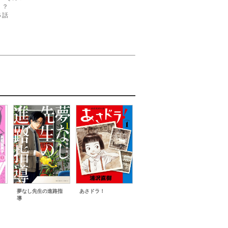
！？
５話
より）
・セルバン』は隔週連載、『そういう家の子の
六篇－』『夢なし先生の進路指導』『バニーナイ
次号から、『新九郎、奔る！』『ぼくの魔なむす
、宇宙までも』『スーパースターを唄って。』
条の大罪』は３３号から連載再開の予定です。
対に炬燵の布団みたいなアウター着てない』『あ
生活』は連載再開に向けて準備中です。
夢なし先生の進路指
あさドラ！
導