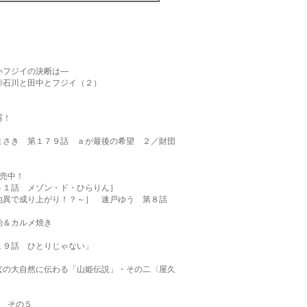
いフジイの決断は―
◎石川と田中とフジイ（２）
露！
まさき 第１７９話 ａが最後の希望 ２／財団
売中！
４１話 メゾン・ド・ひらりん］
地異で成り上がり！？～］ 速戸ゆう 第８話
飴＆カルメ焼き
１９話 ひとりじゃない」
玄の大自然に伝わる「山姫伝説」・その二〈屋久
 その５