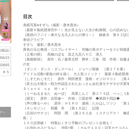
目次
表紙写真●すずら（撮影・唐木貴央）
（最新６集絶賛発売中！）先が見えない人生の転換期。心の読めな
［路傍のフジイ～偉大なる凡人からの便り～］ 鍋倉夫 第６２話
巻頭グラビア
すずら 撮影／唐木貴央
異色の元公務員・コスプレイヤー！ 究極の美ボディーをスピ初披
円(税込)
［土竜の唄］ 高橋のぼる 其之九百八十三 潜入
/06/15
［風都探偵］ 原作：石ノ森章太郎 脚本：三条 陸 作画：佐藤
の女
50665
［ダンス・ダンス・ダンスール］ ジョージ朝倉 ［第２７６幕］
Ｂ５
アイドル活動×家族の絆を描く、大人気コミック！ 最新３集絶賛発
［しすたれじすた］ 原作：岡田麿里 漫画：オジロマコト ［第
［富士山大噴火～戦力外認定されたおっさん会社員モチザネが天変
Ｓｔａｎｄ ｕｐ Ｍｉａ！
［くーねるまるた ぬーぼ］ 高尾じんぐ 第２７４話 べっこう
［国宝］ 原作：吉田修一 作画：三国史明 ◆第四十四話◆
［声の降るへや］ 原作：ＨＥＲＯ 漫画：たかはしツツジ 「第
［キシモジン］ 朝霧 舟 ［第１６話］ 記憶
介へ
［忘却のサチコ］ 阿部 潤 ［第２６２歩 ミステリアス！ 幽
島〉］
１００話突破！ 特製おくすり手帳のプレゼント企画も！
［お別れホスピタル］ 沖田×華 ｜カルテ１００｜辺見カナコさん