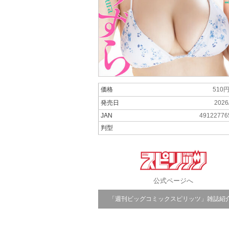
価格
510
発売日
2026
JAN
49122776
判型
公式ページへ
「週刊ビッグコミックスピリッツ」雑誌紹