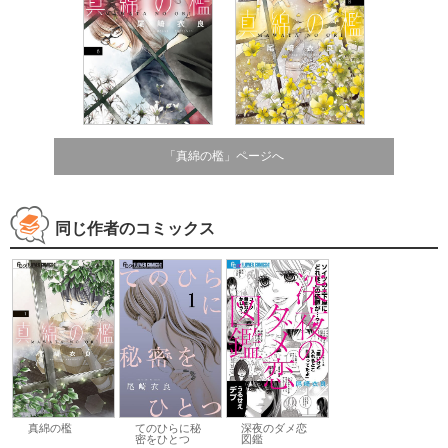
「真綿の檻」ページへ
同じ作者のコミックス
真綿の檻
てのひらに秘
深夜のダメ恋
密をひとつ
図鑑