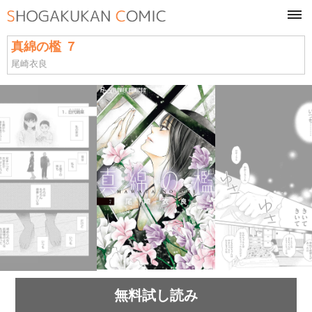
tog
navi
真綿の檻 ７
尾崎衣良
無料試し読み