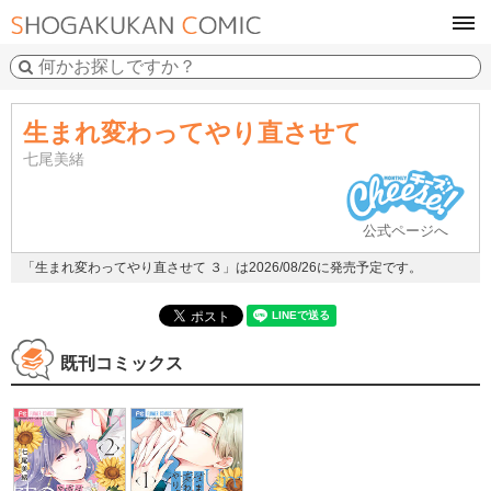
tog
navi
生まれ変わってやり直させて
七尾美緒
公式ページへ
「生まれ変わってやり直させて ３」は2026/08/26に発売予定です。
既刊コミックス