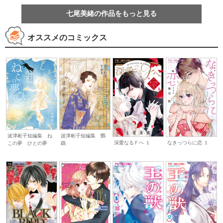
七尾美緒の作品をもっと見る
オススメのコミックス
波津彬子短編集 ね
波津彬子短編集 鸚
深愛なるＦへ １
なきっつらに恋 １
この夢 ひとの夢
鵡