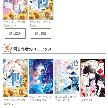
生まれ変わってやり
生まれ変わってやり
直させて ２
直させて １
試し読み
試し読み
同じ作者のコミックス
転生シンデレラはガ
推しに執着されすぎ
生まれ変わってやり
深愛なるＦへ
ラスの靴を履きた...
て困ってます！
直させて