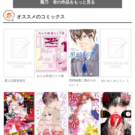
菊乃 杏の作品をもっと見る
オススメのコミックス
おんな鉄道ひとり旅
黒崎秘書に褒められ
愛人志願落第生
めいわくかしらン １
たい １