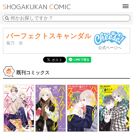
tog
navi
パーフェクトスキャンダル
菊乃 杏
公式ページへ
既刊コミックス