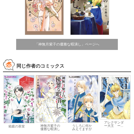
「神無月紫子の優雅な暇潰し」ページへ
同じ作者のコミックス
アレクサンダ
神無月紫子の
うしろに何か
ー大王 ー...
箱庭の茶室
優雅な暇潰し
みえてますが