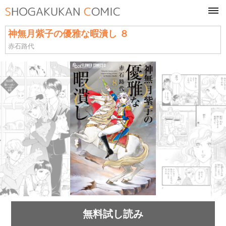
tog
navi
神無月紫子の優雅な暇潰し ８
赤石路代
無料試し読み