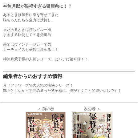
神無月邸が眼福すぎる猫屋敷に！？
あるときは屋敷に身を寄せてきた
猫ちゃんたちを全力で接待し、
またあるときは持ちビル一棟
まるまる駆使しての悪党退治。
果てはヴィンテージカーでの
カーチェイスも華麗に決める！！
神無月紫子様の人気シリーズ、どハデに第８弾！！
編集者からのおすすめ情報
月刊フラワーズで大人気の痛快シリーズ！
飄々としながらも筋の通った紫子様に、胸がすくこと間違いなしです！
＜ 前の巻
次の巻 ＞