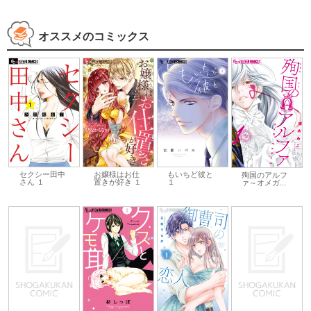
オススメのコミックス
セクシー田中
お嬢様はお仕
もいちど彼と
殉国のアルフ
さん １
置きが好き １
１
ァ～オメガ...