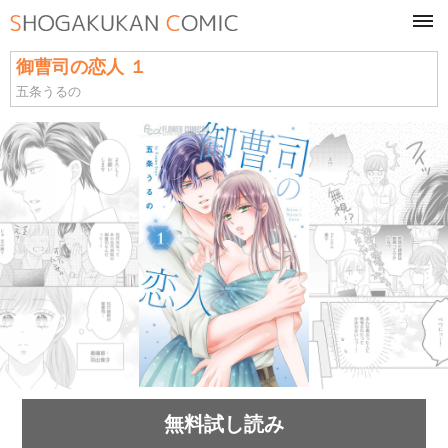
tog
navi
御曹司の恋人 １
五条うるの
無料試し読み