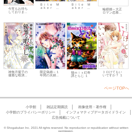
Ｂｉｔｅ Ｍ
Ｂｉｔｅ Ｍ
ａｋｅｒ ...
ａｋｅｒ ...
今宵もお待ち
輪廻婚～大正
しておりま...
ロマン恋慕...
トロけてもい
神無月紫子の
限定偽婚～１
猫ｍｉｘ幻奇
いですか？ １
優雅な暇潰...
年間の夫婦...
譚とらじ １
ページTOPへ
小学館
雑誌定期購読
画像使用・著作権
小学館のプライバシーポリシー
インフォマティブデータガイドライン
広告掲載について
© Shogakukan Inc. 2021 All rights reserved. No reproduction or republication without written
permission.