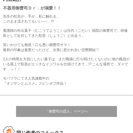
不器用御曹司Ｄｒ．が溺愛！！
先生の吐息が、手が、私に触れる…
このまま流されてもいい──…!?
看護師の向出葉子（むこうでようこ）は伍代（ごだい）病院の御曹司で、研修
医として赴任してきた彰吾（しょうご）と出会う。
笑いかけても無視！口も悪い御曹司サマ！
最初の印象は最悪だったけど、次第に惹かれ合い交際開始▽
2人の時間を大切にしたい葉子は、まだ職場に打ち明けたくないのに他の職員が
いる屋上で彰吾がエッチなイジワルを仕掛けてきて…!? こんな場所で…ダメで
す…っ！！
モバフラにて大人気連載中の
『オジサンとムスメ』スピンオフ作品！
「御曹司の恋人」ページへ
同じ作者のコミックス