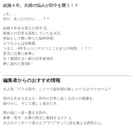
結婚４年。夫婦の悩みが田中を襲う！？
ふむ……
何が、あったのだい……？？
結婚４年目を迎えた田中 広。
家族との日常を謳歌していたある日、
突如として舞い降りた臨時休暇。
エマちゃんは幼稚園。
つまり…4年半ぶりにナナコと二人きりの時間…！？？
育児に仕事に家事に
日々奮闘する一家の日常叙情詩、
夢に溢れた第4集！
編集者からのおすすめ情報
大人気「アフロ田中」シリーズ超待望の新シリーズは“マイホーム“!
現代を生きる主人公・田中の日常に起こる日々の葛藤を、
細やかに、そして激しく描きだす。
男の朝に一喜一憂する田中。
家事・育児・仕事の両立に奮闘するナナコ。
大人のマッサージ屋さんで“アリ”“ナシ”に頭を抱える西田さん。