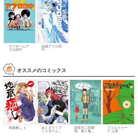
マイホームア
結婚アフロ田
フロ田中
中
オススメのコミックス
地蔵癒し １
あくまで！ア
フォルトゥー
諸星大二郎劇
ットホーム...
ナ 上巻
場 第１集...