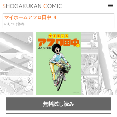
tog
navi
マイホームアフロ田中 ４
のりつけ雅春
無料試し読み