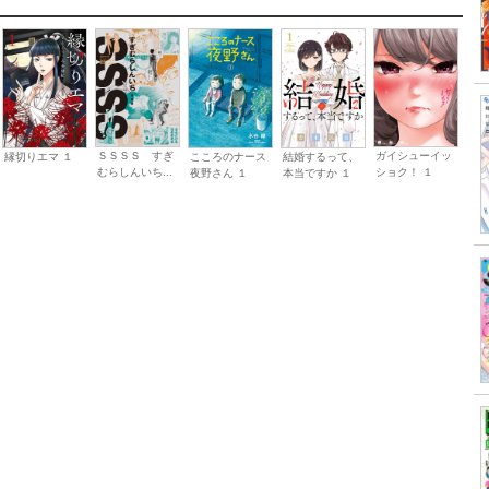
ＳＳＳＳ すぎ
ガイシューイッ
縁切りエマ １
こころのナース
結婚するって、
むらしんいち...
ショク！ １
夜野さん １
本当ですか １