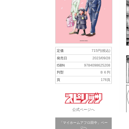
定価
715円(税込)
発売日
2023/09/28
ISBN
9784098625208
判型
Ｂ６判
頁
176頁
公式ページへ
「マイホームアフロ田中」ペー
ジへ