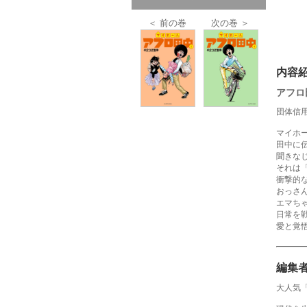
＜ 前の巻
次の巻 ＞
内容
アフロ
団体信
マイホ
田中に
聞きな
それは
衝撃的
おっさ
エマち
日常を
愛と覚
編集
大人気「