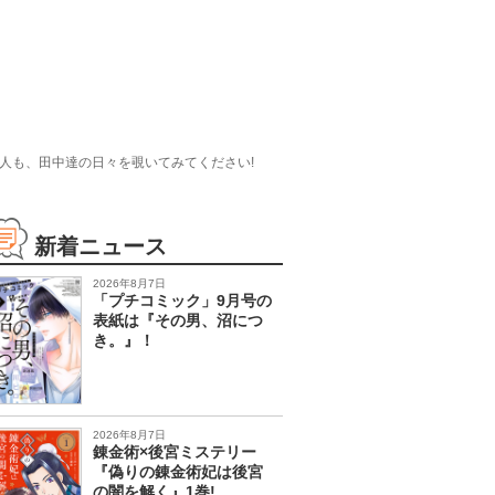
人も、田中達の日々を覗いてみてください!
新着ニュース
2026年8月7日
「プチコミック」9月号の
表紙は『その男、沼につ
き。』！
2026年8月7日
錬金術×後宮ミステリー
『偽りの錬金術妃は後宮
の闇を解く』1巻!