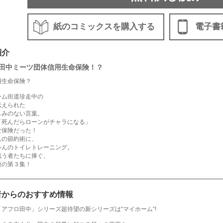
紙のコミックスを購入する
電子書
紹介
田中ミーツ団体信用生命保険！？
用生命保険？
ーム街道珍走中の
伝えられた
じみのない言葉。
「死んだらローンがチャラになる」
な保険だった！
んの節約術に、
ゃんのトイレトレーニング。
戦う者たちに捧ぐ、
悟の第３集！
者からのおすすめ情報
アフロ田中」シリーズ超待望の新シリーズは“マイホーム“!