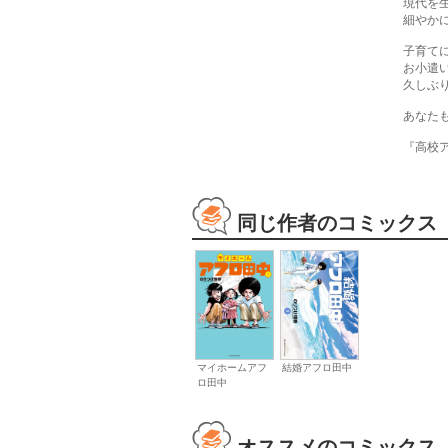
現代を
細やか
子育て
お小遣
久しぶ
あなた
『高校
同じ作者のコミックス
マイホームアフ
結婚アフロ田中
ロ田中
オススメのコミックス