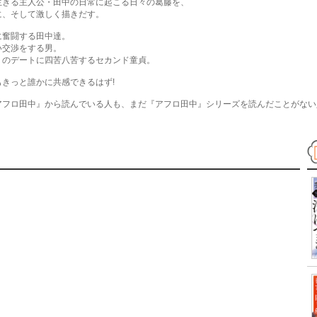
生きる主人公・田中の日常に起こる日々の葛藤を、
に、そして激しく描きだす。
に奮闘する田中達。
い交渉をする男。
りのデートに四苦八苦するセカンド童貞。
もきっと誰かに共感できるはず!
アフロ田中』から読んでいる人も、まだ『アフロ田中』シリーズを読んだことがない