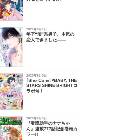
2026年8月7日
年下“沼”系男子、本気の
恋人できました――
2026年8月5日
｢Sho-Comi｣×BABY, THE
STARS SHINE BRIGHTコ
ラボ号！
2026年8月5日
『看護助手のナナちゃ
ん』連載777話記念巻頭カ
ラー!!