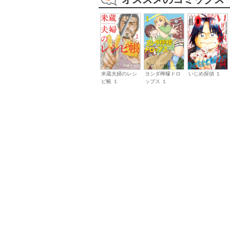
米蔵夫婦のレシ
ヨシダ檸檬ドロ
いじめ探偵 １
ピ帳 １
ップス １