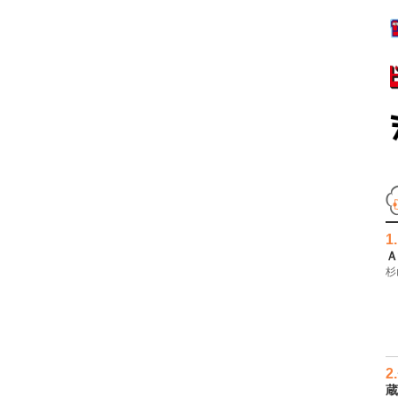
1.
Ａ
杉
2.
蔵