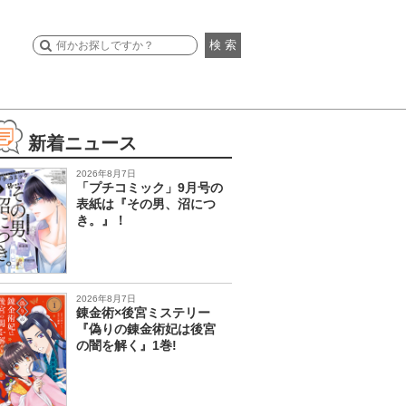
検 索
新着ニュース
2026年8月7日
「プチコミック」9月号の
表紙は『その男、沼につ
き。』！
2026年8月7日
錬金術×後宮ミステリー
『偽りの錬金術妃は後宮
の闇を解く』1巻!