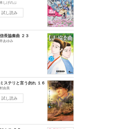
本しげのぶ
試し読み
信長協奏曲 ２３
井あゆみ
ミステリと言う勿れ １６
村由美
試し読み