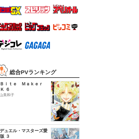
総合PVランキング
Ｂｉｔｅ Ｍａｋｅｒ
Ｋ ６
山美和子
デュエル・マスターズ愛
版 ３