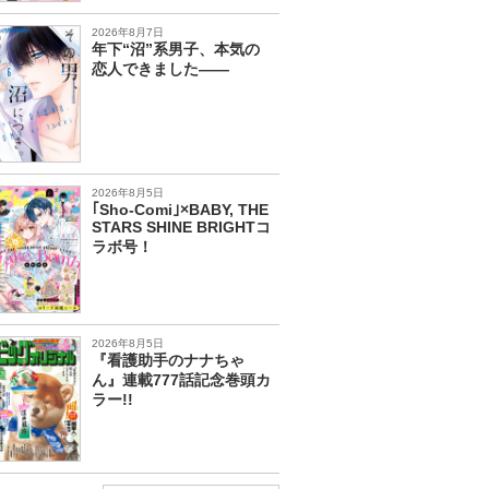
2026年8月7日
年下“沼”系男子、本気の
恋人できました――
2026年8月5日
｢Sho-Comi｣×BABY, THE
STARS SHINE BRIGHTコ
ラボ号！
2026年8月5日
『看護助手のナナちゃ
ん』連載777話記念巻頭カ
ラー!!