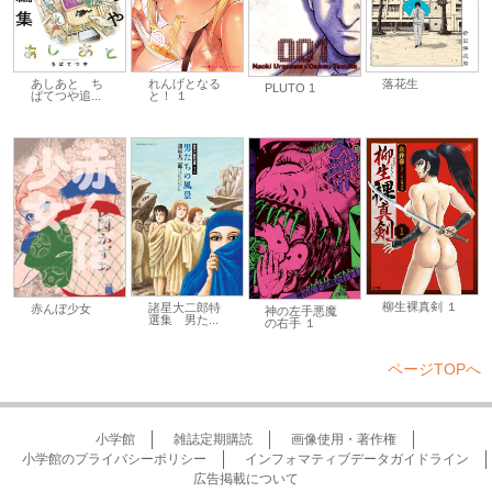
あしあと ち
れんげとなる
落花生
PLUTO 1
ばてつや追...
と！ １
柳生裸真剣 １
諸星大二郎特
赤んぼ少女
神の左手悪魔
選集 男た...
の右手 １
ページTOPへ
小学館
雑誌定期購読
画像使用・著作権
小学館のプライバシーポリシー
インフォマティブデータガイドライン
広告掲載について