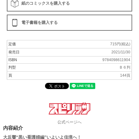
紙のコミックスを購入する
電子書籍を購入する
定価
715円(税込)
発売日
2021/11/30
ISBN
9784098611904
判型
Ｂ６判
頁
144頁
公式ページへ
内容紹介
大反響“黒い看護婦編”いよいよ佳境へ！