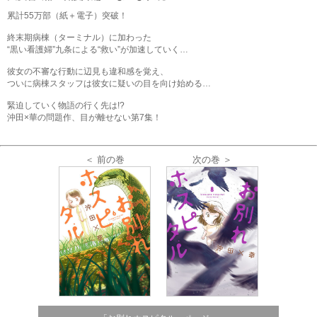
累計55万部（紙＋電子）突破！
終末期病棟（ターミナル）に加わった
“黒い看護婦”九条による“救い”が加速していく…
彼女の不審な行動に辺見も違和感を覚え、
ついに病棟スタッフは彼女に疑いの目を向け始める…
緊迫していく物語の行く先は!?
沖田×華の問題作、目が離せない第7集！
＜ 前の巻
次の巻 ＞