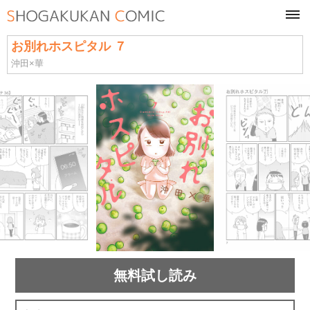
tog
navi
お別れホスピタル ７
沖田×華
無料試し読み