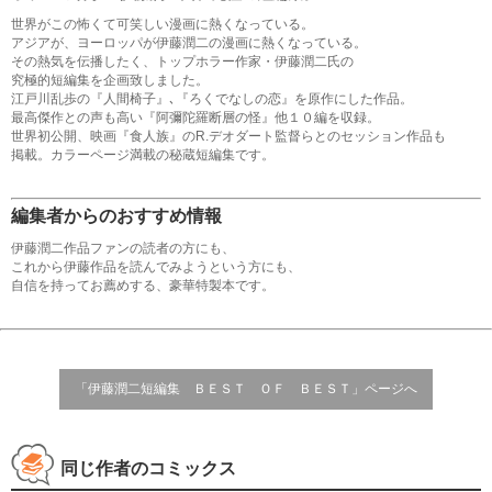
世界がこの怖くて可笑しい漫画に熱くなっている。
アジアが、ヨーロッパが伊藤潤二の漫画に熱くなっている。
その熱気を伝播したく、トップホラー作家・伊藤潤二氏の
究極的短編集を企画致しました。
江戸川乱歩の『人間椅子』､『ろくでなしの恋』を原作にした作品。
最高傑作との声も高い『阿彌陀羅断層の怪』他１０編を収録。
世界初公開、映画『食人族』のR.デオダート監督らとのセッション作品も
掲載。カラーページ満載の秘蔵短編集です。
編集者からのおすすめ情報
伊藤潤二作品ファンの読者の方にも、
これから伊藤作品を読んでみようという方にも、
自信を持ってお薦めする、豪華特製本です。
「伊藤潤二短編集 ＢＥＳＴ ＯＦ ＢＥＳＴ」ページへ
同じ作者のコミックス