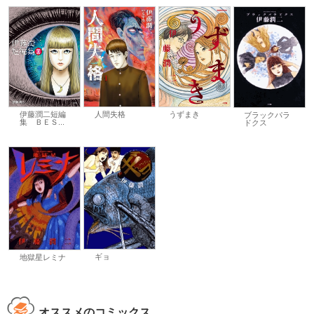
伊藤潤二短編
うずまき
人間失格
ブラックパラ
集 ＢＥＳ...
ドクス
ギョ
地獄星レミナ
オススメのコミックス