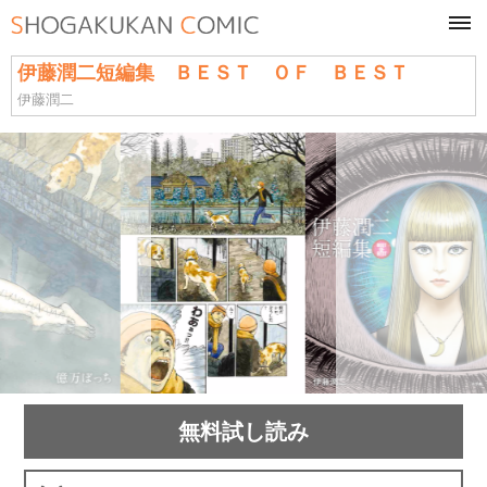
tog
navi
伊藤潤二短編集 ＢＥＳＴ ＯＦ ＢＥＳＴ
伊藤潤二
無料試し読み