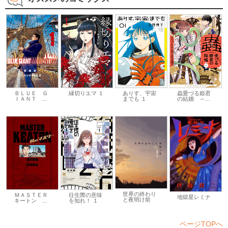
ＢＬＵＥ Ｇ
縁切りエマ １
ありす、宇宙
蟲愛づる姫君
ＩＡＮＴ ...
までも １
の結婚 ～...
世界の終わり
ＭＡＳＴＥＲ
往生際の意味
地獄星レミナ
と夜明け前
キートン ...
を知れ！ １
ページTOPへ