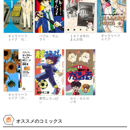
ギャラリーフ
ギャラリーフ
バブル・ザム
１９７８年の
ェイク
ェイク セ...
ライ
まんが虫
ギャラリーフ
ェイク〔小...
青空ふろっぴ
ＧＵ－ＧＵガ
ぃ
ンモ
オススメのコミックス