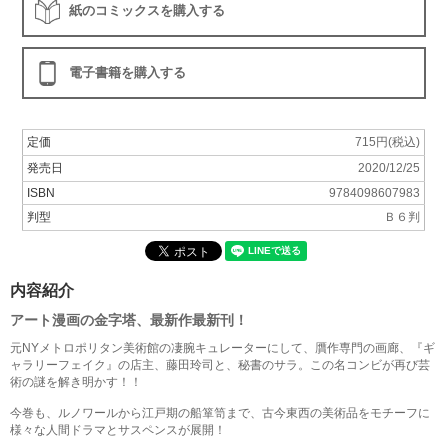
紙のコミックスを購入する
電子書籍を購入する
定価
715円(税込)
発売日
2020/12/25
ISBN
9784098607983
判型
Ｂ６判
内容紹介
アート漫画の金字塔、最新作最新刊！
元NYメトロポリタン美術館の凄腕キュレーターにして、贋作専門の画廊、『ギ
ャラリーフェイク』の店主、藤田玲司と、秘書のサラ。この名コンビが再び芸
術の謎を解き明かす！！
今巻も、ルノワールから江戸期の船箪笥まで、古今東西の美術品をモチーフに
様々な人間ドラマとサスペンスが展開！