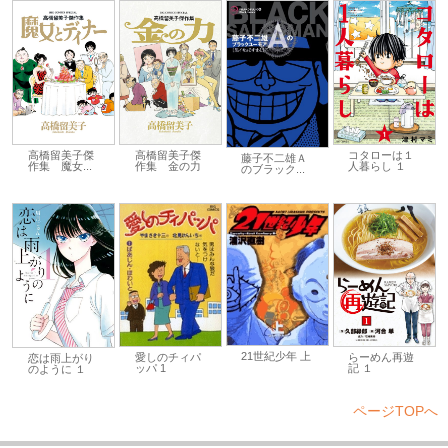
高橋留美子傑
コタローは１
高橋留美子傑
藤子不二雄Ａ
作集 金の力
人暮らし １
作集 魔女...
のブラック...
21世紀少年 上
らーめん再遊
愛しのチィパ
恋は雨上がり
記 １
ッパ 1
のように １
ページTOPへ