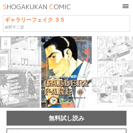
tog
navi
ギャラリーフェイク ３５
細野不二彦
無料試し読み