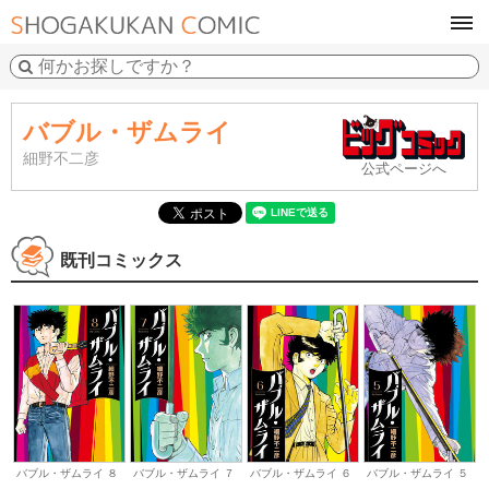
tog
navi
バブル・ザムライ
細野不二彦
公式ページへ
既刊コミックス
バブル・ザムライ ５
バブル・ザムライ ８
バブル・ザムライ ７
バブル・ザムライ ６