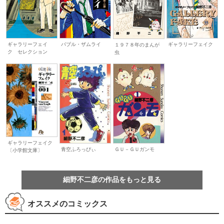
ギャラリーフェイク
ギャラリーフェイ
バブル・ザムライ
１９７８年のまんが
ク セレクション
虫
ギャラリーフェイク
青空ふろっぴぃ
ＧＵ－ＧＵガンモ
〔小学館文庫〕
細野不二彦の作品をもっと見る
オススメのコミックス