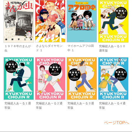
さよならダイヤモン
マイホームアフロ田
１９７８年のまんが
究極超人あ～る１０
ド １
中 １
虫
通常版
究極超人あ～る１通
究極超人あ～る２通
究極超人あ～る３通
究極超人あ～る４通
常版
常版
常版
常版
ページTOPへ