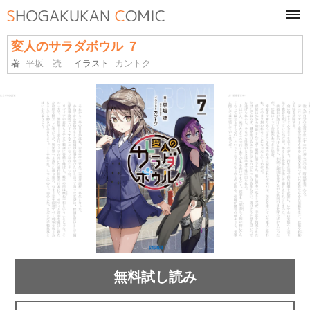
tog
navi
変人のサラダボウル ７
著:
平坂 読
イラスト:
カントク
無料試し読み