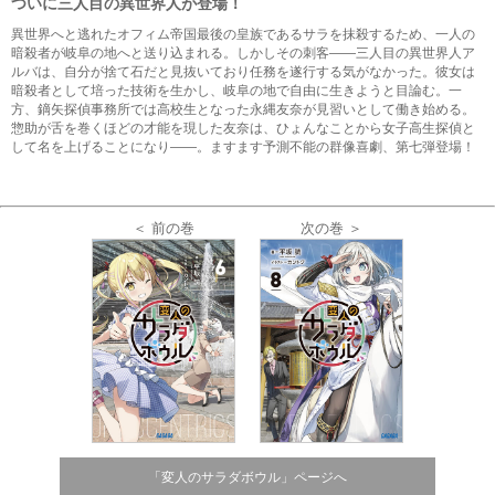
ついに三人目の異世界人が登場！
異世界へと逃れたオフィム帝国最後の皇族であるサラを抹殺するため、一人の
暗殺者が岐阜の地へと送り込まれる。しかしその刺客――三人目の異世界人ア
ルバは、自分が捨て石だと見抜いており任務を遂行する気がなかった。彼女は
暗殺者として培った技術を生かし、岐阜の地で自由に生きようと目論む。一
方、鏑矢探偵事務所では高校生となった永縄友奈が見習いとして働き始める。
惣助が舌を巻くほどの才能を現した友奈は、ひょんなことから女子高生探偵と
して名を上げることになり――。ますます予測不能の群像喜劇、第七弾登場！
＜ 前の巻
次の巻 ＞
「変人のサラダボウル」ページへ