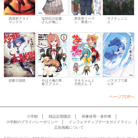
因習村クライ
塩対応の佐藤
異世界リーマ
サクチシノニ
マックス
さんが俺に...
ン、勇者パ...
エ
炒飯大脱獄
やはり俺の青
バスタブで暮
サキちゃんと
春ラブコメ...
らす
天然さん ２
ページTOPへ
小学館
雑誌定期購読
画像使用・著作権
小学館のプライバシーポリシー
インフォマティブデータガイドライン
広告掲載について