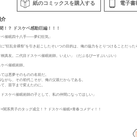
紙のコミックスを購入する
電子書
紹介
聞！？ ドスケベ感動巨編！！！
ケベ催眠四十八手――夢幻狂気」
日に“狂乱全裸祭”を引き起こしたそいつの目的は、俺の協力をとりつけることだった
片桐真友。二代目ドスケベ催眠術師。いえい」（だぶるぴーすぶいぶい）
スケベ催眠術師。
っては悪夢そのものの名前だ。
憾ながら、その初代こそが、俺の父親だからである。
って、苗字まで変えたのに。
。ドスケベ催眠術師の子として、私の仲間になってほしい」
」
子×闇系男子のタッグ成立！？ ドスケベ催眠×青春コメディ！！