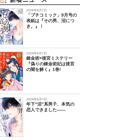
2026年8月7日
「プチコミック」9月号の
表紙は『その男、沼につ
き。』！
2026年8月7日
錬金術×後宮ミステリー
『偽りの錬金術妃は後宮
の闇を解く』1巻!
2026年8月7日
年下“沼”系男子、本気の
恋人できました――