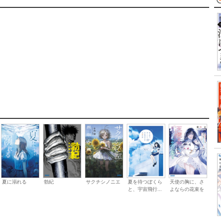
夏に溺れる
勃紀
サクチシノニエ
夏を待つぼくら
天使の胸に、さ
と、宇宙飛行...
よならの花束を