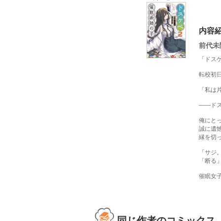
内容
前代未
「ドス
転校初
「私は
――ド
俺にと
誠に遺
縁を切
「サジ
「断る
催眠女
同じ作者のコミックス