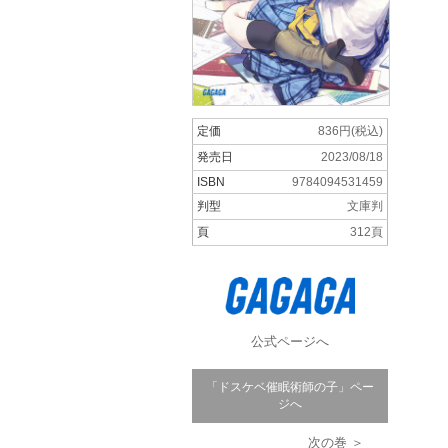
定価
836円(税込)
発売日
2023/08/18
ISBN
9784094531459
判型
文庫判
頁
312頁
公式ページへ
「ドスケベ催眠術師の子」ペー
ジへ
次の巻 ＞