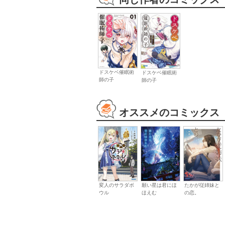
ドスケベ催眠術
ドスケベ催眠術
師の子
師の子
オススメのコミックス
変人のサラダボ
願い星は君にほ
たかが従姉妹と
ウル
ほえむ
の恋。