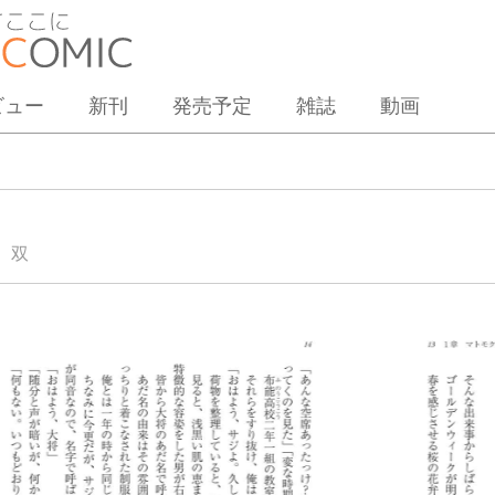
ビュー
新刊
発売予定
雑誌
動画
 双