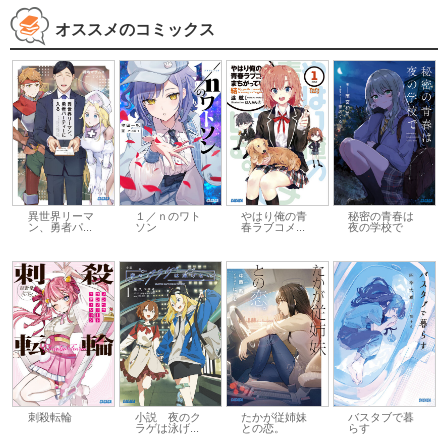
オススメのコミックス
異世界リーマ
やはり俺の青
秘密の青春は
１／ｎのワト
ン、勇者パ...
春ラブコメ...
夜の学校で
ソン
刺殺転輪
小説 夜のク
たかが従姉妹
バスタブで暮
ラゲは泳げ...
との恋。
らす