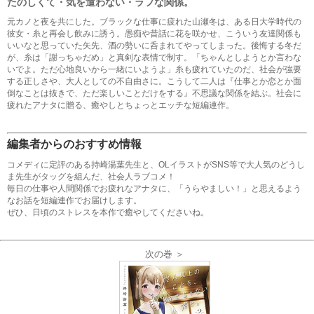
たのしくて・気を遣わない・ラフな関係。
元カノと夜を共にした。ブラックな仕事に疲れた山瀬冬は、ある日大学時代の
彼女・糸と再会し飲みに誘う。愚痴や昔話に花を咲かせ、こういう友達関係も
いいなと思っていた矢先、酒の勢いに呑まれてやってしまった。後悔する冬だ
が、糸は「謝っちゃだめ」と真剣な表情で制す。「ちゃんとしようとか言わな
いでよ。ただ心地良いから一緒にいようよ」糸も疲れていたのだ、社会が強要
する正しさや、大人としての不自由さに。こうして二人は『仕事とか恋とか面
倒なことは抜きで、ただ楽しいことだけをする』不思議な関係を結ぶ。社会に
疲れたアナタに贈る、癒やしとちょっとエッチな短編連作。
編集者からのおすすめ情報
コメディに定評のある持崎湯葉先生と、OLイラストがSNS等で大人気のどうし
ま先生がタッグを組んだ、社会人ラブコメ！
毎日の仕事や人間関係でお疲れなアナタに、「うらやましい！」と思えるよう
なお話を短編連作でお届けします。
ぜひ、日頃のストレスを本作で癒やしてくださいね。
次の巻 ＞