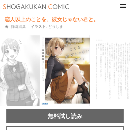
tog
navi
恋人以上のことを、彼女じゃない君と。
著:
持崎湯葉
イラスト:
どうしま
無料試し読み