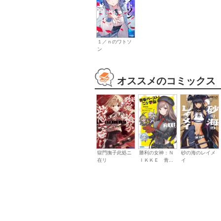
１／ｎのワトソ
ン
オススメのコミックス
獄門撫子此処ニ
勝利の女神：Ｎ
砂の海のレイメ
在リ
ＩＫＫＥ 青...
イ