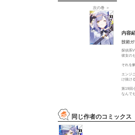
次の巻 ＞
内容
技術ガ
探偵系V
彼女の
それを
エンジ
け抜け
第19
なんで
同じ作者のコミックス