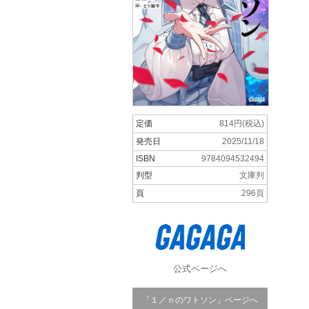
定価
814円(税込)
発売日
2025/11/18
ISBN
9784094532494
判型
文庫判
頁
296頁
公式ページへ
「１／ｎのワトソン」ページへ