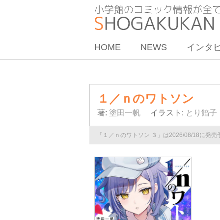
HOME
NEWS
インタ
１／ｎのワトソン
著:
塗田一帆
イラスト:
とり餡子
「１／ｎのワトソン ３」は2026/08/18に発