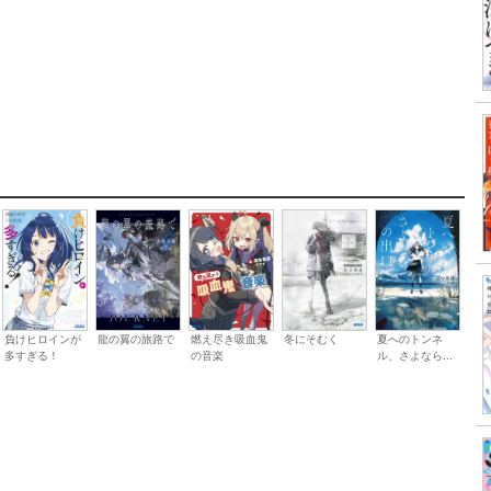
負けヒロインが
龍の翼の旅路で
燃え尽き吸血鬼
冬にそむく
夏へのトンネ
多すぎる！
の音楽
ル、さよなら...