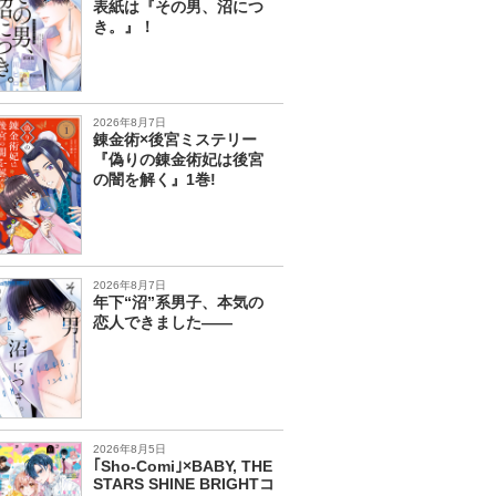
表紙は『その男、沼につ
き。』！
2026年8月7日
錬金術×後宮ミステリー
『偽りの錬金術妃は後宮
の闇を解く』1巻!
2026年8月7日
年下“沼”系男子、本気の
恋人できました――
2026年8月5日
｢Sho-Comi｣×BABY, THE
STARS SHINE BRIGHTコ