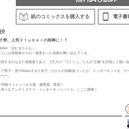
紙のコミックスを購入する
電子書
紹介
チ勢、人気Ｖｔｕｂｅｒの相棒に！？
tuber「ほむるちゃん」。
もとには視聴者からの一風変わった依頼が舞い込んでくる。
解決するのもまた視聴者であり、1万人の「ワトソン」たちが”正解”を目指して競い
ニア男子・啓×Vtuberオタク女子・ひかりの幼馴染コンビが、インターネットを、
るーー。
回小学館ライトノベル大賞〈優秀賞〉受賞！
も有りなアンチミステリ・インターネットバトル、ここに開幕！