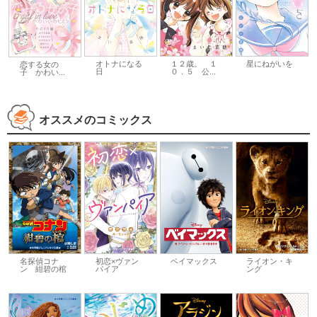
１２歳。 １
星にねがいを
オトナになる
恋する女の
０．５ 公...
日
子 かわい...
オススメのコミックス
名探偵コナ
初恋×ヴァン
ベイマックス
ライオン・キ
ン 紺碧の棺
パイア
ング