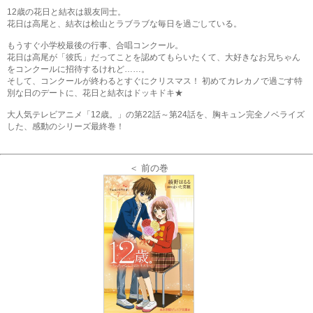
12歳の花日と結衣は親友同士。
花日は高尾と、結衣は桧山とラブラブな毎日を過ごしている。
もうすぐ小学校最後の行事、合唱コンクール。
花日は高尾が「彼氏」だってことを認めてもらいたくて、大好きなお兄ちゃん
をコンクールに招待するけれど……。
そして、コンクールが終わるとすぐにクリスマス！ 初めてカレカノで過ごす特
別な日のデートに、花日と結衣はドッキドキ★
大人気テレビアニメ「12歳。」の第22話～第24話を、胸キュン完全ノベライズ
した、感動のシリーズ最終巻！
＜ 前の巻