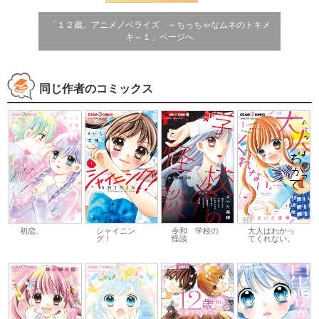
「１２歳。アニメノベライズ ～ちっちゃなムネのトキメ
キ～１」ページへ
同じ作者のコミックス
シャイニン
大人はわかっ
初恋。
令和 学校の
グ！
てくれない。
怪談