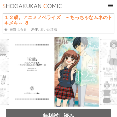
tog
navi
１２歳。アニメノベライズ ～ちっちゃなムネのト
キメキ～ ８
著:
綾野はるる
原作:
まいた菜穂
無料試し読み