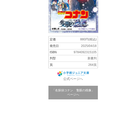
定価
880円(税込)
発売日
2025/04/18
ISBN
9784092315105
判型
新書判
頁
264頁
公式ページへ
「名探偵コナン 隻眼の残像」
ページへ