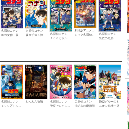
劇場版アニメコ
名探偵コナン
名探偵コナン
名探偵コナン
名探偵コナン
ミック名探偵...
風の女神・萩...
萩原千速＆神...
１００万ドル...
黒鉄の魚影
名探偵コナン
わんわん物語
名探偵コナン
名探偵コナン
怪盗グルーのミ
１００万ドル...
警察セレクシ...
世紀末の魔術師
ニオン危機一発