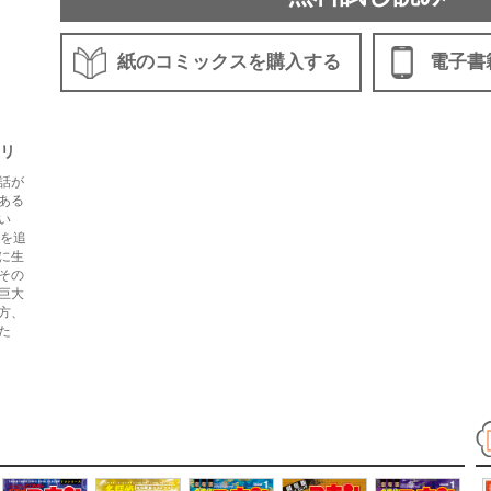
紙のコミックスを購入する
電子書
リ
話が
ある
い
者を追
に生
その
巨大
方、
た