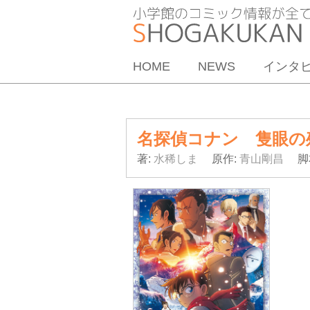
HOME
NEWS
インタ
名探偵コナン 隻眼の
著:
水稀しま
原作:
青山剛昌
脚