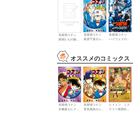
名探偵コナン
名探偵コナン
名探偵コナン
萩原千速セレ...
ハイウェイの...
探偵たちの鎮...
オススメのコミックス
名探偵コナン
名探偵コナン
レイトン ミス
京極真セレク...
世良真純セレ...
テリー探偵社...