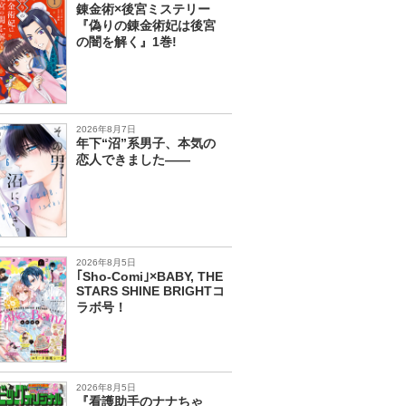
錬金術×後宮ミステリー
『偽りの錬金術妃は後宮
の闇を解く』1巻!
2026年8月7日
年下“沼”系男子、本気の
恋人できました――
2026年8月5日
｢Sho-Comi｣×BABY, THE
STARS SHINE BRIGHTコ
ラボ号！
2026年8月5日
『看護助手のナナちゃ