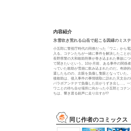
内容紹介
氷雪吹き荒れる山岳で起こる因縁のミステ
小五郎に警視庁時代の同僚だった「ワニ」から電
入る。コナンたちが一緒に事件を解決したことが
長野県警の大和敢助刑事が巻き込まれた事故につ
て聞きたいという。10か月前、ある事件の関係
っていた敢助が雪崩に飲み込まれたのだ。奇跡的
還したものの、左眼を負傷し隻眼となっていた。
後敢助は、侵入事件の事情聴取に訪れた天文台の
パラボアンテナで負傷した目がうずき出し…。一
ワニとの待ち合せ場所に向かった小五郎とコナン
ちは、響き渡る銃声に走り出すが!?
同じ作者のコミックス