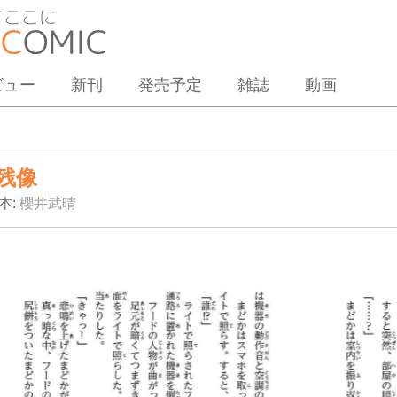
ビュー
新刊
発売予定
雑誌
動画
残像
本:
櫻井武晴