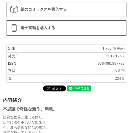
紙のコミックスを購入する
電子書籍を購入する
定価
1,760円(税込)
発売日
2017/12/27
ISBN
9784091897732
判型
Ａ５判
頁
224頁
内容紹介
不思議で奇怪な新作、満載。
怪異な世界と通じる祭り。
日常に潜む不気味な出来事。
今、最も身近な怪獣の物語。
意志を持ってしまった影……