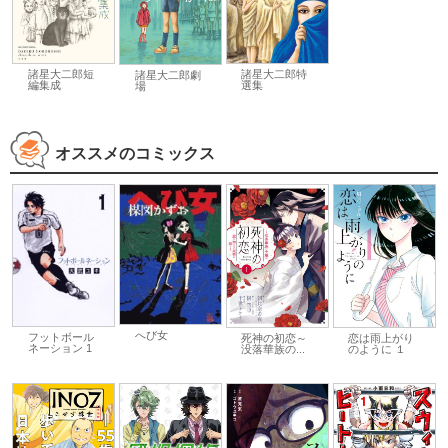
諸星大二郎短
諸星大二郎特
諸星大二郎劇
編集成
選集
場
オススメのコミックス
へび女
フットボール
死神の初恋～
恋は雨上がり
ネーション 1
没落華族の...
のように １