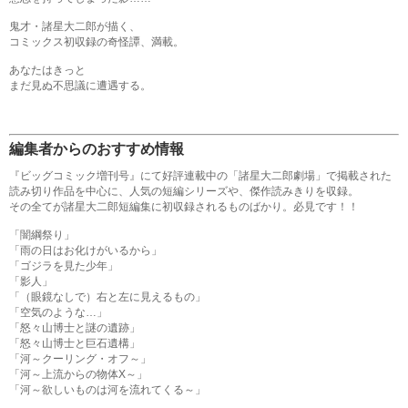
鬼才・諸星大二郎が描く、
コミックス初収録の奇怪譚、満載。
あなたはきっと
まだ見ぬ不思議に遭遇する。
編集者からのおすすめ情報
『ビッグコミック増刊号』にて好評連載中の「諸星大二郎劇場」で掲載された
読み切り作品を中心に、人気の短編シリーズや、傑作読みきりを収録。
その全てが諸星大二郎短編集に初収録されるものばかり。必見です！！
「闇綱祭り」
「雨の日はお化けがいるから」
「ゴジラを見た少年」
「影人」
「（眼鏡なしで）右と左に見えるもの」
「空気のような…」
「怒々山博士と謎の遺跡」
「怒々山博士と巨石遺構」
「河～クーリング・オフ～」
「河～上流からの物体X～」
「河～欲しいものは河を流れてくる～」