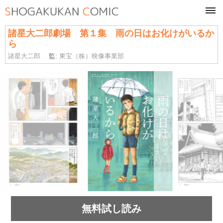
tog
navi
諸星大二郎劇場 第１集 雨の日はお化けがいるか
ら
諸星大二郎
監:
東宝（株）映像事業部
無料試し読み