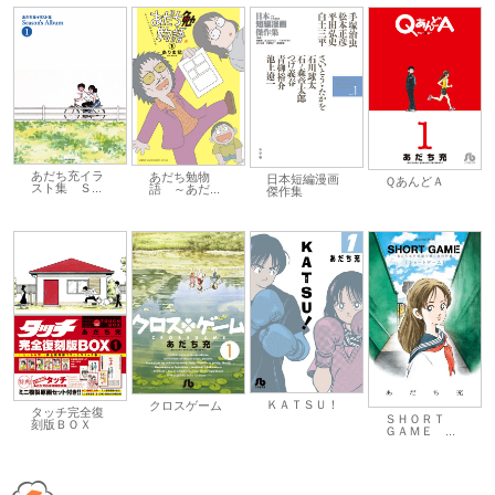
あだち充イラ
あだち勉物
日本短編漫画
ＱあんどＡ
スト集 Ｓ...
語 ～あだ...
傑作集
ＫＡＴＳＵ！
クロスゲーム
タッチ完全復
ＳＨＯＲＴ
刻版ＢＯＸ
ＧＡＭＥ ...