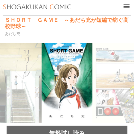
tog
navi
ＳＨＯＲＴ ＧＡＭＥ ～あだち充が短編で紡ぐ高
校野球～
あだち充
無料試し読み