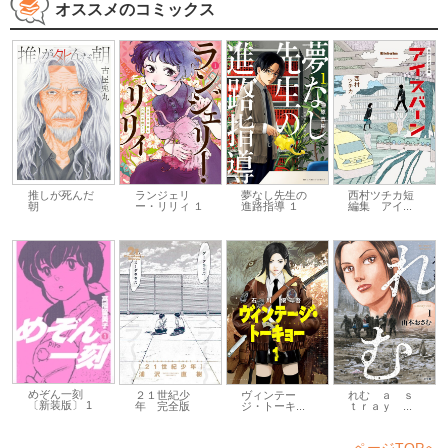
オススメのコミックス
推しが死んだ
ランジェリ
夢なし先生の
西村ツチカ短
朝
ー・リリィ １
進路指導 １
編集 アイ...
めぞん一刻
２１世紀少
ヴィンテー
れむ ａ ｓ
〔新装版〕 1
年 完全版
ジ・トーキ...
ｔｒａｙ ...
ページTOPへ