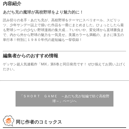
内容紹介
あだち充の魔球が高校野球をより魅力的に！
読み切りの名手・あだち充が、高校野球をテーマにスペリオール、スピリッ
ツ、少年サンデー誌上で描いた作品を一冊にまとめました。ひょっとしたら最
も野球シーンの少ない野球漫画の集大成…？いやいや、変化球から直球勝負ま
で、内から外から野球の魅力を一気見せ。美麗カラーも満載の、まさに珠玉の
単行本！特別に１９８０年代の超短編も一挙収録！
編集者からのおすすめ情報
ゲッサン超人気連載作「MIX」第6巻と同日発売です！ ぜひ揃えてお買い上げく
ださい。
「ＳＨＯＲＴ ＧＡＭＥ ～あだち充が短編で紡ぐ高校野
球～」ページへ
同じ作者のコミックス