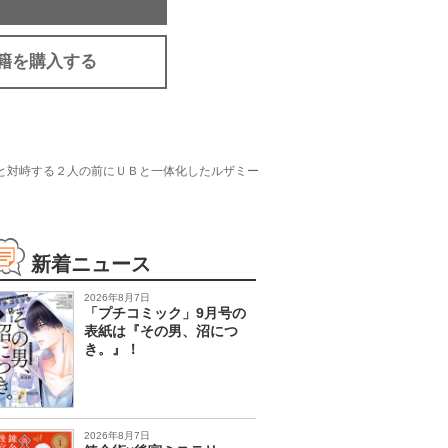
籍を購入する
”と対峙する２人の前にＵＢと一体化したルザミー
新着ニュース
2026年8月7日
「プチコミック」9月号の
表紙は『その男、沼につ
き。』！
2026年8月7日