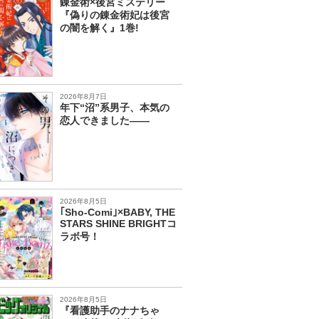
錬金術×後宮ミステリー
『偽りの錬金術妃は後宮
の闇を解く』1巻!
2026年8月7日
年下“沼”系男子、本気の
恋人できました――
2026年8月5日
｢Sho-Comi｣×BABY, THE
STARS SHINE BRIGHTコ
ラボ号！
2026年8月5日
『看護助手のナナちゃ