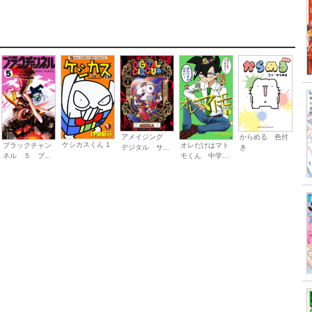
からめる 色付
アメイジング
ケシカスくん 1
ブラックチャン
オレだけはマト
き
デジタル サ...
ネル ５ ブ...
モくん 中学...