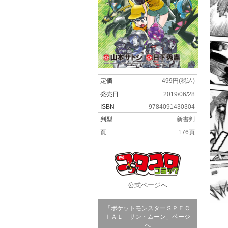
定価
499円(税込)
発売日
2019/06/28
ISBN
9784091430304
判型
新書判
頁
176頁
公式ページへ
「ポケットモンスターＳＰＥＣ
ＩＡＬ サン・ムーン」ページ
へ