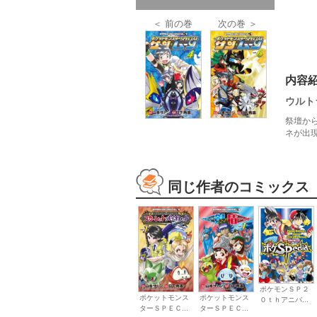
＜ 前の巻
次の巻 ＞
内容
ウルト
祭壇か
ネが出現
同じ作者のコミックス
ポケモンＳＰ２
ポケットモンス
ポケットモンス
０ｔｈアニバ...
ターＳＰＥＣ...
ターＳＰＥＣ...