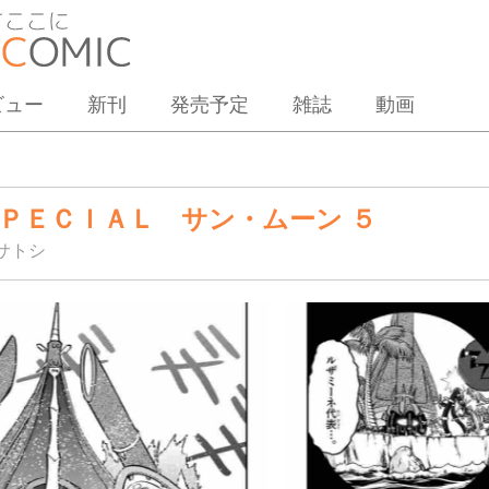
ビュー
新刊
発売予定
雑誌
動画
ＰＥＣＩＡＬ サン・ムーン ５
サトシ