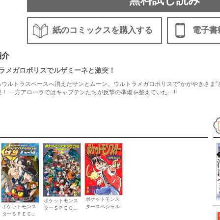
紙のコミックスを購入する
電子書
紹介
ラメガロポリスでルザミーネと激突！
らウルトラスペースへ消えたサンとムーン。ウルトラメガロポリスで“かがやきさま
！ 一方アローラではキャプテンたちが反撃の準備を整えていた…!!
ポケットモンス
ポケットモンス
タースペシャル
ポケットモンス
ターＳＰＥＣ...
ターＳＰＥＣ...