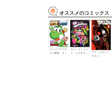
オススメのコミックス
スーパーマリオ
Ｓｐｌａｔｏｏ
ブラックチャン
くん劇場 ヨ...
ｎ イカすキ...
ネル １