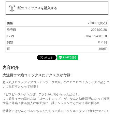
紙のコミックスを購入する
価格
2,300円(税込)
発売日
2024/02/28
ISBN
9784099431518
判型
Ｂ６判
頁
160頁
内容紹介
大注目ウマ娘コミックスにアクスタが付録！
超人気クロスメディアコンテンツ「ウマ娘」のコロコロコミカライズ作品がつ
いに単行本となって登場！
「ピスピース!! そうだぜ、アタシがゴルシちゃんだぜ！」
ウマ娘界イチの暴れん坊「ゴールドシップ」が、なんと幼稚園児になって漫画
世界に降臨！傍若無人に破天荒に、謎テンションでとにかく暴れ回る!!
特装版にはなんとゴルシちゃんたちウマ娘のアクリルスタンド付録がついてく