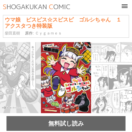
tog
navi
ウマ娘 ピスピス☆スピスピ ゴルシちゃん １
アクスタつき特装版
柴田直樹
原作:
Ｃｙｇａｍｅｓ
無料試し読み