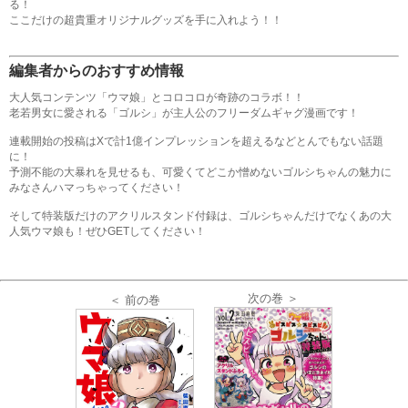
る！
ここだけの超貴重オリジナルグッズを手に入れよう！！
編集者からのおすすめ情報
大人気コンテンツ「ウマ娘」とコロコロが奇跡のコラボ！！
老若男女に愛される「ゴルシ」が主人公のフリーダムギャグ漫画です！
連載開始の投稿はXで計1億インプレッションを超えるなどとんでもない話題
に！
予測不能の大暴れを見せるも、可愛くてどこか憎めないゴルシちゃんの魅力に
みなさんハマっちゃってください！
そして特装版だけのアクリルスタンド付録は、ゴルシちゃんだけでなくあの大
人気ウマ娘も！ぜひGETしてください！
次の巻 ＞
＜ 前の巻