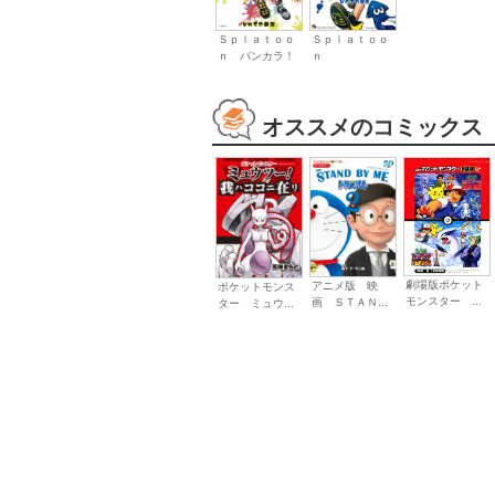
Ｓｐｌａｔｏｏ
Ｓｐｌａｔｏｏ
ｎ バンカラ！
ｎ
オススメのコミックス
劇場版ポケット
アニメ版 映
ポケットモンス
モンスター ...
画 ＳＴＡＮ...
ター ミュウ...