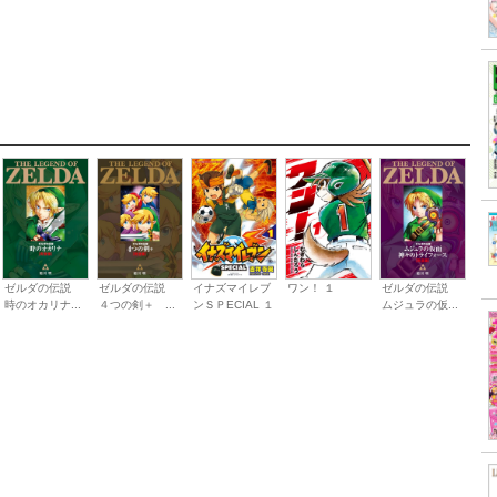
ゼルダの伝説
イナズマイレブ
ワン！ １
ゼルダの伝説
ゼルダの伝説
４つの剣＋ ...
ンＳＰECIAL １
ムジュラの仮...
時のオカリナ...