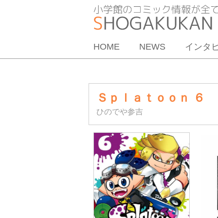
HOME
NEWS
インタ
Ｓｐｌａｔｏｏｎ ６
ひのでや参吉