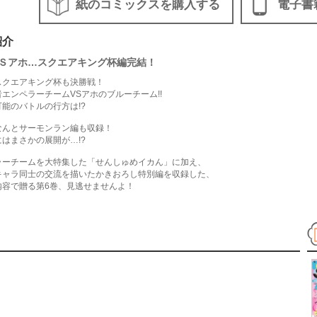
紙のコミックスを購入する
電子書
紹介
Ｓアホ…スクエアキング杯編完結！
スクエアキング杯も決勝戦！
エンペラーチームVSアホのブルーチーム!!
能のバトルの行方は!?
なんとサーモンラン編も収録！
はまさかの展開が…!?
ラーチームを大特集した「せんしゅめイカん」に加え、
キャラ同士の交流を描いたかきおろし特別編を収録した、
内容で贈る第6巻、見逃せませんよ！