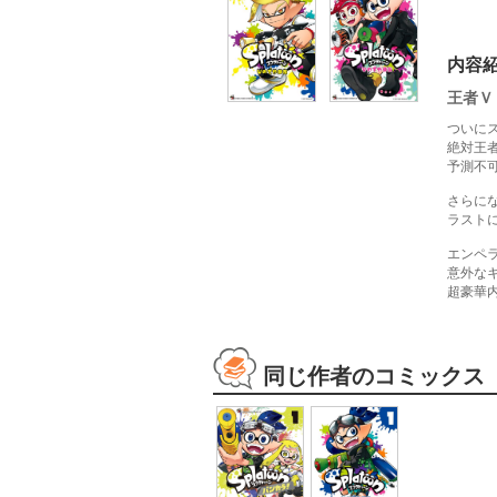
内容
王者Ｖ
ついに
絶対王者
予測不可
さらに
ラストに
エンペ
意外な
超豪華
同じ作者のコミックス