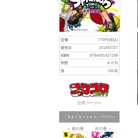
定価
770円(税込)
発売日
2018/07/27
ISBN
9784091427298
判型
Ｂ６判
頁
160頁
公式ページへ
「Ｓｐｌａｔｏｏｎ」ページへ
＜ 前の巻
次の巻 ＞