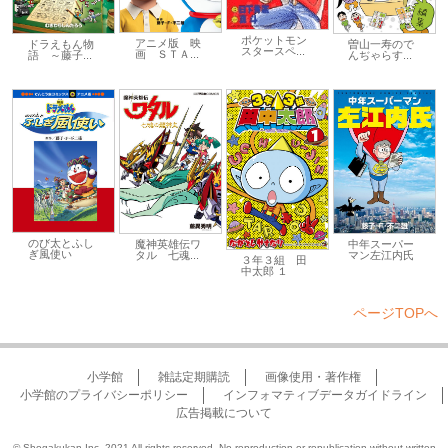
ポケットモン
アニメ版 映
ドラえもん物
曽山一寿ので
スタースペ...
画 ＳＴＡ...
語 ～藤子...
んぢゃらす...
のび太とふし
魔神英雄伝ワ
中年スーパー
ぎ風使い
タル 七魂...
マン左江内氏
３年３組 田
中太郎 １
ページTOPへ
小学館
雑誌定期購読
画像使用・著作権
小学館のプライバシーポリシー
インフォマティブデータガイドライン
広告掲載について
© Shogakukan Inc. 2021 All rights reserved. No reproduction or republication without written