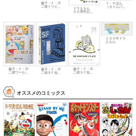
藤子・Ｆ・不
Ｔ・Ｐぼん
二雄トリビ...
（タイムパ...
ドラえもん
５０周年記...
１００年ドラ
えもん
藤子・Ｆ・不
藤子・Ｆ・不
藤子・Ｆ・不
二雄ＳＦ短...
二雄ワール...
二雄ＳＦ短...
オススメのコミックス