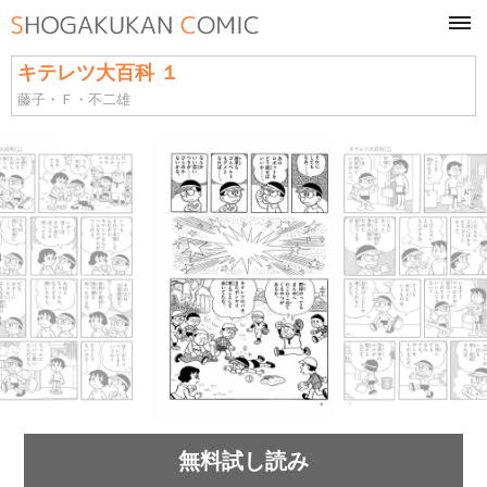
tog
navi
キテレツ大百科 １
藤子・Ｆ・不二雄
無料試し読み