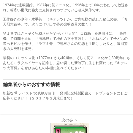
1974年に連載開始。1987年に初アニメ化。1996年まで10年にわたって放送さ
れ、幅広い世代に強力に支持されつづけている超人気作です。
工作好きの少年・木手英一（キテレツ）が、ご先祖様の残した秘伝の書、『奇
天烈大百科』で、次々に作り出す夢の発明道具の数々！
第１巻ではさっそく完成させた”からくり人間”「コロ助」を皮切りに、「脱時
機」で時間を止め、「潜地球」で地面の下を冒険し、「水ねんど」で子どもの
遊べるビルを作り、「ラブミ膏」で勉三さんの初恋を手助けしたりと、毎回驚
きの大発明を連発。
最初のコミックス化（1977年）から40周年。そして初アニメ化から30周年にも
あたるミラクルイヤーを記念し、思い切った新装丁に生まれ変わった『キテレ
ツ大百科』をぜひあなたの本棚に並べてください！
編集者からのおすすめ情報
斬新な“和テイスト”の表紙が目印！ 発刊記念特製図書カードプレゼントにもご
応募ください！（２０１７年２月末日まで）
次の巻 ＞