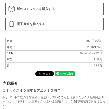
紙のコミックスを購入する
電子書籍を購入する
定価
550円(税込)
発売日
2016/12/28
ISBN
9784091423269
判型
新書判
頁
192頁
内容紹介
コミックス４０周年＆アニメ３０周年！
藤子･Ｆ･不二雄の名作を続々お届けしているてんとう虫コミックス新装版シリ
ーズに、『キテレツ大百科』がいよいよ登場！ １、２巻同時発売でお届けしま
す！