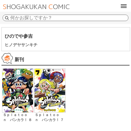
tog
navi
ひのでや参吉
ヒノデヤサンキチ
新刊
Ｓｐｌａｔｏｏ
Ｓｐｌａｔｏｏ
ｎ バンカラ！ ８
ｎ バンカラ！ ７