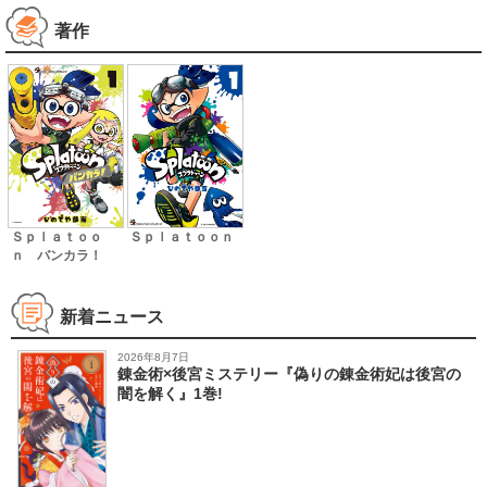
著作
Ｓｐｌａｔｏｏ
Ｓｐｌａｔｏｏｎ
ｎ バンカラ！
新着ニュース
2026年8月7日
錬金術×後宮ミステリー『偽りの錬金術妃は後宮の
闇を解く』1巻!