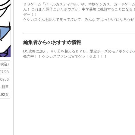
ＤＳゲーム「バトルカスティバル」や、本物ケシカス、カードゲー
ん！ これまた調子こいたボウズが、中学受験に挑戦することになる
ぜー！！
ケシカスくんを読んで笑って泣いて、みんなで”はっぴい”になろうぜ
編集者からのおすすめ情報
DS攻略に加え、４０分を超えるＤＶＤ、限定ポーズのモノホンケシ
発売中！！ ケシカスファンはＷでゲットせよ！！！
(税込)
07/28
10856
新書
192頁