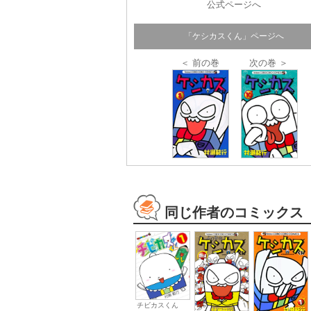
公式ページへ
「ケシカスくん」ページへ
＜ 前の巻
次の巻 ＞
同じ作者のコミックス
チビカスくん