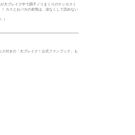
ムが大ブレイク中で調子ノリまくりのケシカスく
！！ カスとおバカの友情は、涙なくして読めない
！！
カス付きの「大ブレイク！公式ファンブック」も