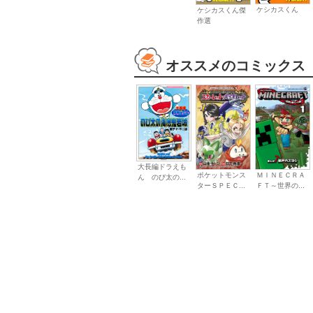
ケシカスくん
ケシカスくん傑
作選
オススメのコミックス
大長編ドラえも
ポケットモンス
ＭＩＮＥＣＲＡ
ん のび太の...
ターＳＰＥＣ...
ＦＴ～世界の...