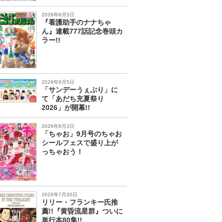
2026年8月5日
『看護助手のナナちゃ
ん』連載777話記念巻頭カ
ラー!!
2026年8月5日
「サンデーうぇぶり」に
て「あだち充夏祭り
2026」が開幕!!
2026年8月3日
「ちゃお」9月号のちゃお
シールフェスで盛り上が
っちゃおう！
2026年7月30日
リリー・フランキー氏推
薦!!『黄昏流星群』ついに
単行本80集!!