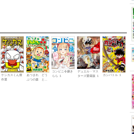
コンビニ令嬢き
デュエル・マス
ケシカスくん傑
あつまれ どう
カシバトル １
らら １
ターズ愛蔵版 １
作選
ぶつの森 と...