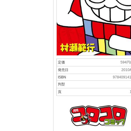
定価
594円
発売日
2010/
ISBN
97840914
判型
頁