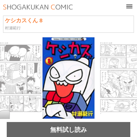
tog
navi
ケシカスくん 8
村瀬範行
無料試し読み