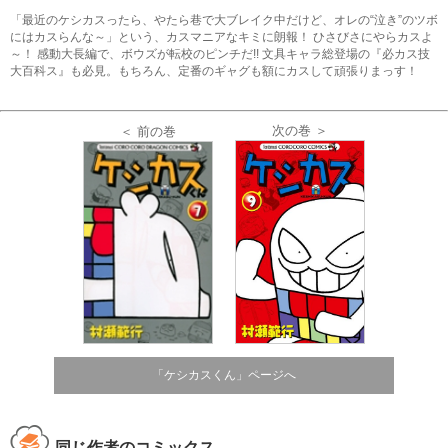
「最近のケシカスったら、やたら巷で大ブレイク中だけど、オレの“泣き”のツボ
にはカスらんな～」という、カスマニアなキミに朗報！ ひさびさにやらカスよ
～！ 感動大長編で、ボウズが転校のピンチだ!! 文具キャラ総登場の『必カス技
大百科ス』も必見。もちろん、定番のギャグも額にカスして頑張りまっす！
次の巻 ＞
＜ 前の巻
「ケシカスくん」ページへ
同じ作者のコミックス