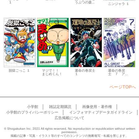
１
うぶつの森...
ニンジャラ １
脱獄ごっこ １
マジで！！
運命の巻戻士
運命の巻戻
まじめくん！
１
士 ７ ア...
ページTOPへ
小学館
雑誌定期購読
画像使用・著作権
小学館のプライバシーポリシー
インフォマティブデータガイドライン
広告掲載について
© Shogakukan Inc. 2021 All rights reserved. No reproduction or republication without written
permission.
掲載の記事・写真・イラスト等のすべてのコンテンツの無断複写・転載を禁じます。