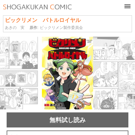
tog
navi
ビックリメン バトルロイヤル
あきの 実
原作:
ビックリメン製作委員会
無料試し読み