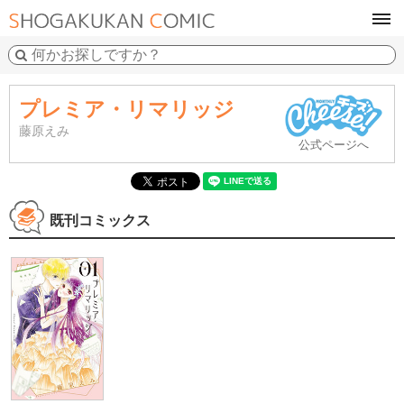
tog
navi
プレミア・リマリッジ
藤原えみ
公式ページへ
既刊コミックス