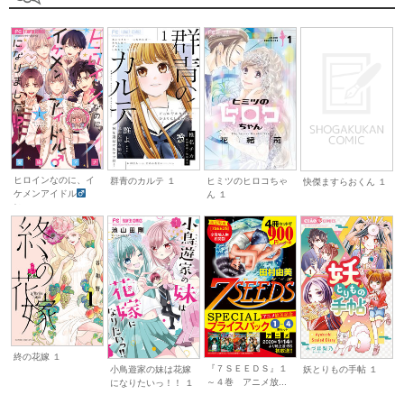
ヒロインなのに、イ
群青のカルテ １
ヒミツのヒロコちゃ
快傑ますらおくん １
ケメンアイドル
ん １
に...
終の花嫁 １
『７ＳＥＥＤＳ』１
小鳥遊家の妹は花嫁
妖とりもの手帖 １
～４巻 アニメ放...
になりたいっ！！ １