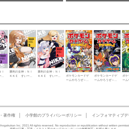
勝利の女神：ＮＩ
ＮＩ
勝利の女神：ＮＩ
ポケモンカードゲ
ポケモンカードゲ
ポケ
ＫＫＥ すいー...
..
ＫＫＥ すいー...
ームやろうぜ～...
ームやろうぜ～...
ーム
・著作権
小学館のプライバシーポリシー
インフォマティブデ
hogakukan Inc. 2021 All rights reserved. No reproduction or republication without written permiss
掲載の記事・写真・イラスト等のすべてのコンテンツの無断複写・転載を禁じます。