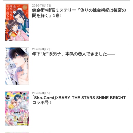
2026年8月7日
錬金術×後宮ミステリー『偽りの錬金術妃は後宮の
闇を解く』1巻!
2026年8月7日
年下“沼”系男子、本気の恋人できました――
2026年8月5日
｢Sho-Comi｣×BABY, THE STARS SHINE BRIGHT
コラボ号！