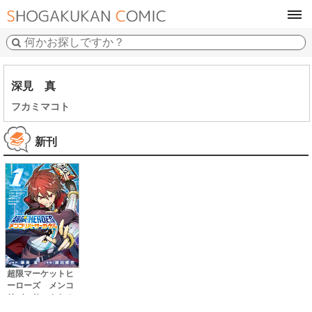
tog
navi
深見 真
フカミマコト
新刊
超限マーケットヒ
ーローズ メンコ
リバーサーカケル
１