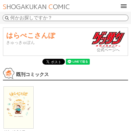
tog
navi
はらぺこさんぽ
きゅっきゅぽん
公式ページへ
既刊コミックス