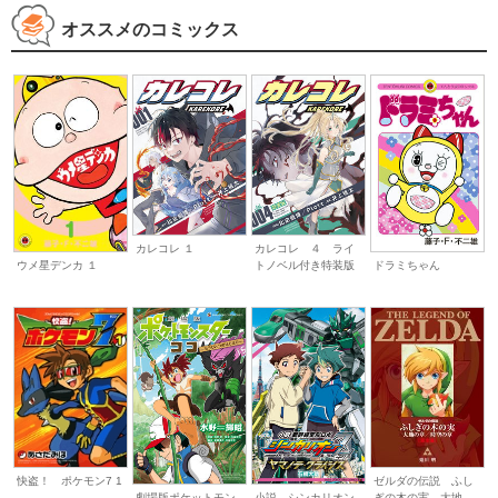
オススメのコミックス
カレコレ ４ ライ
カレコレ １
トノベル付き特装版
ウメ星デンカ １
ドラミちゃん
快盗！ ポケモン7 1
ゼルダの伝説 ふし
ぎの木の実 大地...
劇場版ポケットモン
小説 シンカリオン