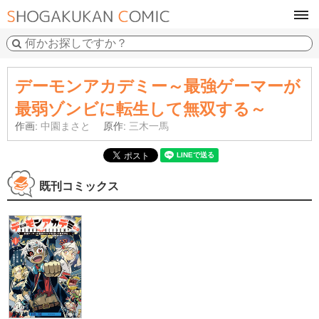
tog
navi
デーモンアカデミー～最強ゲーマーが
最弱ゾンビに転生して無双する～
作画:
中園まさと
原作:
三木一馬
既刊コミックス