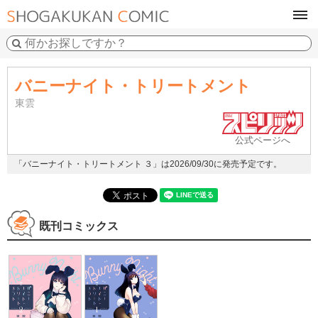
tog
navi
バニーナイト・トリートメント
東雲
公式ページへ
「バニーナイト・トリートメント ３」は2026/09/30に発売予定です。
既刊コミックス