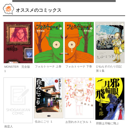
オススメのコミックス
フォルトゥーナ 上巻
フォルトゥーナ 下巻
ひねもすのたり日記
MONSTER 完全版
第１集
1
住みにごり １
お別れホスピタル １
邪眼は月輪に飛ぶ
南蛮人