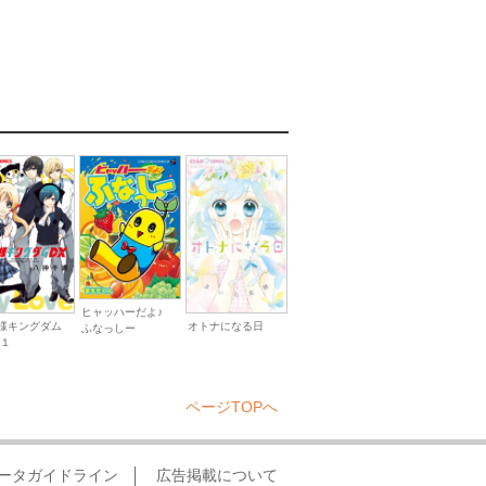
ヒャッハーだよ♪
様キングダム
オトナになる日
ふなっしー
 １
ページTOPへ
ータガイドライン
広告掲載について