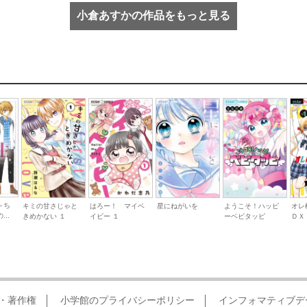
小倉あすかの作品をもっと見る
～ち
キミの甘さじゃと
はろー！ マイベ
星にねがいを
ようこそ！ハッピ
オレ
..
きめかない １
イビー １
ーベビタッピ
ＤＸ
・著作権
小学館のプライバシーポリシー
インフォマティブデ