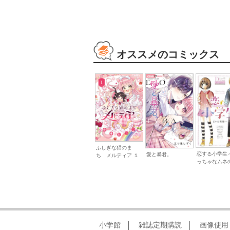
オススメのコミックス
ふしぎな猫のま
恋する小学生
愛と暴君。
ち メルティア １
っちゃなムネの.
小学館
雑誌定期購読
画像使用