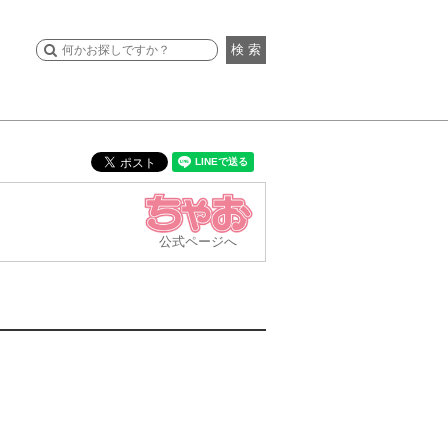
検 索
公式ページへ