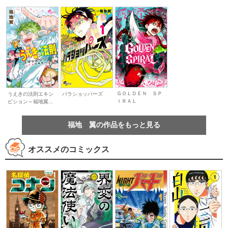
ＧＯＬＤＥＮ ＳＰ
うえきの法則エキシ
パラショッパーズ
ＩＲＡＬ
ビション～福地翼...
福地 翼の作品をもっと見る
オススメのコミックス