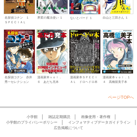
名探偵コナン １
界変の魔法使い １
白山と三田さん １
ないとバード １
ＳＰＥＣＩＡＬ
名探偵コナン 赤井
漫画家本ｖｏｌ．
漫画家本ＳＰＥＣＩ
漫画家本ｖｏｌ．１
秀一セレクション
６ あだち充本
ＡＬ ドロヘドロ本
４ 高橋留美子本
ページTOPへ
小学館
雑誌定期購読
画像使用・著作権
小学館のプライバシーポリシー
インフォマティブデータガイドライン
広告掲載について