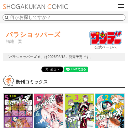
tog
navi
パラショッパーズ
福地 翼
公式ページへ
「パラショッパーズ ６」は2026/08/18に発売予定です。
既刊コミックス