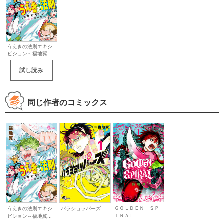
うえきの法則エキシ
ビション～福地翼...
試し読み
同じ作者のコミックス
ＧＯＬＤＥＮ ＳＰ
うえきの法則エキシ
パラショッパーズ
ＩＲＡＬ
ビション～福地翼...