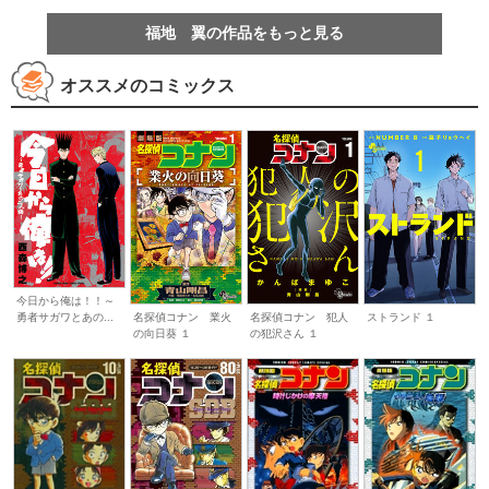
福地 翼の作品をもっと見る
オススメのコミックス
今日から俺は！！～
勇者サガワとあの...
名探偵コナン 業火
名探偵コナン 犯人
ストランド １
の向日葵 １
の犯沢さん １