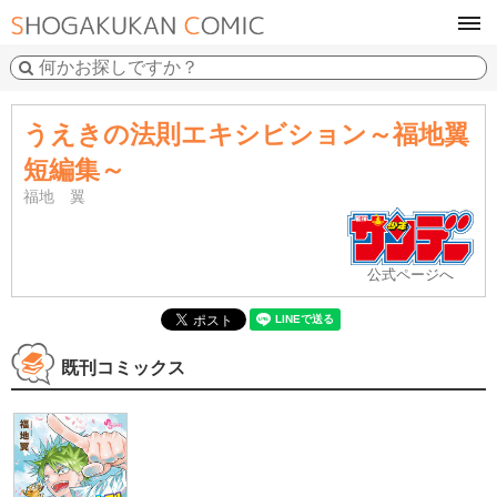
tog
navi
うえきの法則エキシビション～福地翼
短編集～
福地 翼
公式ページへ
既刊コミックス