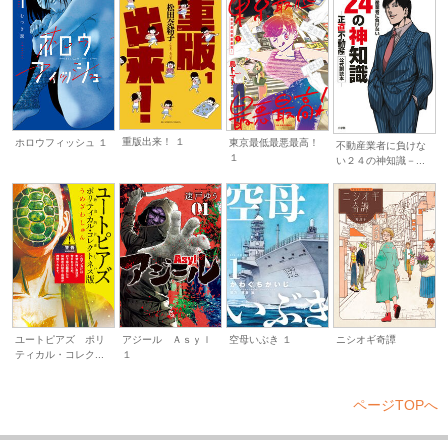
重版出来！ １
ホロウフィッシュ １
東京最低最悪最高！
不動産業者に負けな
１
い２４の神知識－...
ユートピアズ ポリ
アジール Ａｓｙｌ
ニシオギ奇譚
空母いぶき １
ティカル・コレク...
１
ページTOPへ