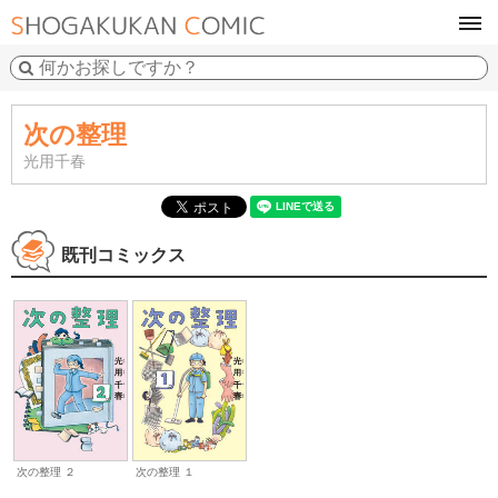
tog
navi
次の整理
光用千春
既刊コミックス
次の整理 １
次の整理 ２