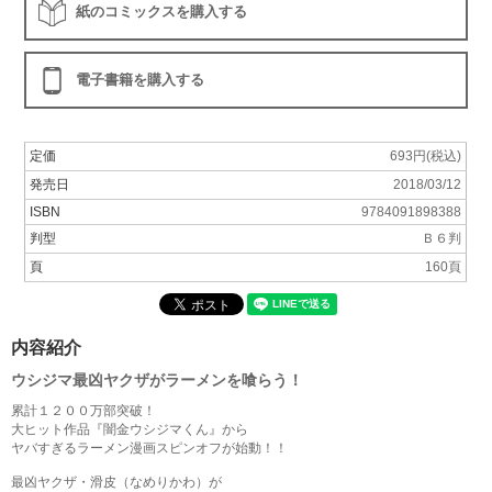
紙のコミックスを購入する
電子書籍を購入する
定価
693円(税込)
発売日
2018/03/12
ISBN
9784091898388
判型
Ｂ６判
頁
160頁
内容紹介
ウシジマ最凶ヤクザがラーメンを喰らう！
累計１２００万部突破！
大ヒット作品『闇金ウシジマくん』から
ヤバすぎるラーメン漫画スピンオフが始動！！
最凶ヤクザ・滑皮（なめりかわ）が