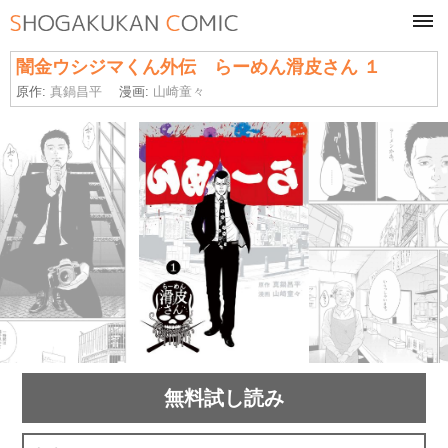
tog
navi
闇金ウシジマくん外伝 らーめん滑皮さん １
原作:
真鍋昌平
漫画:
山崎童々
無料試し読み