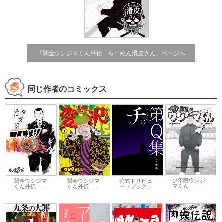
「闇金ウシジマくん外伝 らーめん滑皮さん」ページへ
同じ作者のコミックス
少年院ウシジ
闇金ウシジマ
闇金ウシジマ
公式トリビュ
マくん
くん外伝 ...
くん外伝 ...
ートブック...