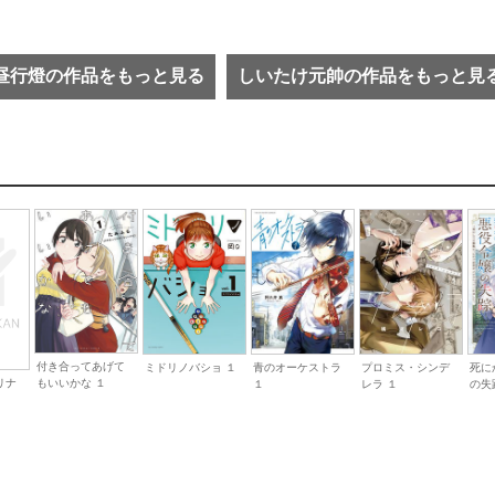
昼行燈の作品をもっと見る
しいたけ元帥の作品をもっと見
付き合ってあげて
ミドリノバショ １
青のオーケストラ
プロミス・シンデ
死に
もいいかな １
リナ
１
レラ １
の失