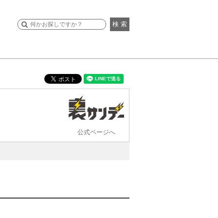
検 索
公式ページへ