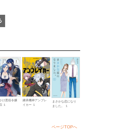
る
継承機神アンブレ
かけ悪役令嬢
まさかな恋になり
イカー １
踪 １
ました。 １
ページTOPへ