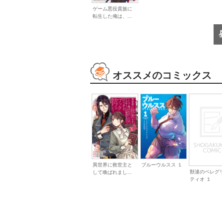
ゲーム悪役貴族に
転生した俺は、...
オススメのコミックス
異世界に救世主と
ブルーウルスス １
獣達のペレグ
して喚ばれまし...
ティオ １