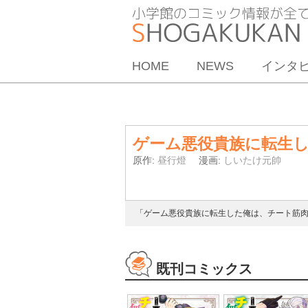
HOME
NEWS
インタ
ゲーム悪役貴族に転生
原作:
昼行燈
漫画:
しいたけ元帥
「ゲーム悪役貴族に転生した俺は、チート筋肉で無
既刊コミックス