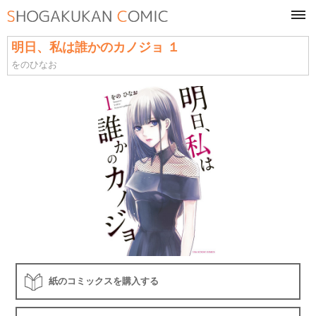
tog
navi
明日、私は誰かのカノジョ １
をのひなお
紙のコミックスを購入する