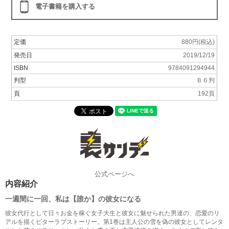
電子書籍を購入する
定価
880円(税込)
発売日
2019/12/19
ISBN
9784091294944
判型
Ｂ６判
頁
192頁
公式ページへ
内容紹介
一週間に一回、私は【誰か】の彼女になる
彼女代行として日々お金を稼ぐ女子大生と彼女に魅せられた男達の、恋愛のリ
アルを描くビターラブストーリー。第1巻は主人公の雪を偽の彼女としてレンタ