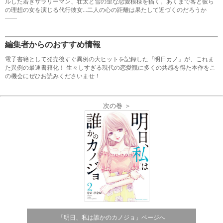
ルした若きサラリーマン、壮太と雪の歪な恋愛模様を描く。あくまで客と彼ら
の理想の女を演じる代行彼女...二人の心の距離は果たして近づくのだろうか
――
編集者からのおすすめ情報
電子書籍として発売後すぐ異例の大ヒットを記録した『明日カノ』が、これま
た異例の最速書籍化！ 生々しすぎる現代の恋愛観に多くの共感を得た本作をこ
の機会にぜひお読みくださいませ！
次の巻 ＞
「明日、私は誰かのカノジョ」ページへ