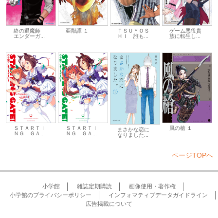
亜獣譚 １
ＴＳＵＹＯＳ
ゲーム悪役貴
終の退魔師
ＨＩ 誰も...
族に転生し...
エンダーガ...
ＳＴＡＲＴＩ
ＳＴＡＲＴＩ
風の槍 １
まさかな恋に
ＮＧ ＧＡ...
ＮＧ ＧＡ...
なりました...
ページTOPへ
小学館
雑誌定期購読
画像使用・著作権
小学館のプライバシーポリシー
インフォマティブデータガイドライン
広告掲載について