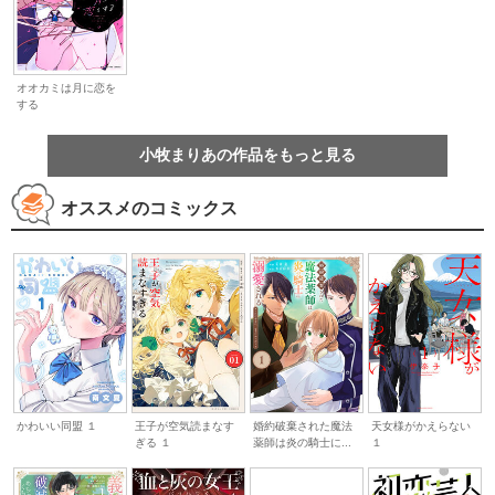
オオカミは月に恋を
する
小牧まりあの作品をもっと見る
オススメのコミックス
かわいい同盟 １
婚約破棄された魔法
天女様がかえらない
王子が空気読まなす
薬師は炎の騎士に...
１
ぎる １