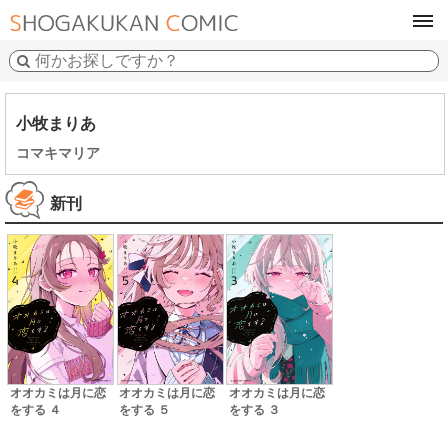
tog
navi
小牧まりあ
コマキマリア
新刊
オオカミは月に恋
オオカミは月に恋
オオカミは月に恋
をする ４
をする ５
をする ３