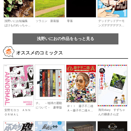
デッドデッドデーモ
浅野いにお短編集
ソラニン 新装版
零落
ンズデデデデデス...
ばけものれっちゃ...
浅野いにおの作品をもっと見る
オススメのコミックス
チ。 －地球の運動
＠ｌｌ 藤子不二雄
について－ 豪華版
海街diary すずちゃ
安野モヨコ ＡＮＮ
Ａ～藤子不二雄Ａ...
んの鎌倉さんぽ
ＯＲＭＡＬ