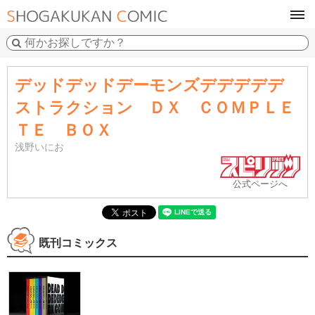
tog
navi
デッドデッドデーモンズデデデデデ
ストラクション ＤＸ ＣＯＭＰＬＥ
ＴＥ ＢＯＸ
浅野いにお
公式ページへ
既刊コミックス