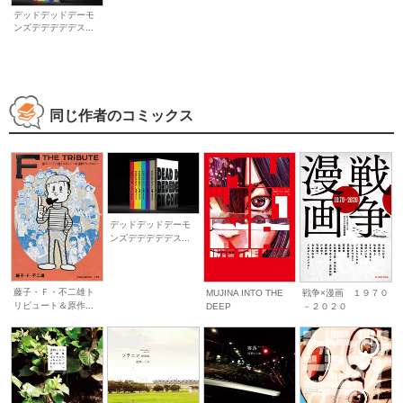
デッドデッドデーモ
ンズデデデデデス...
同じ作者のコミックス
デッドデッドデーモ
ンズデデデデデス...
藤子・Ｆ・不二雄ト
MUJINA INTO THE
戦争×漫画 １９７０
リビュート＆原作...
DEEP
－２０２０