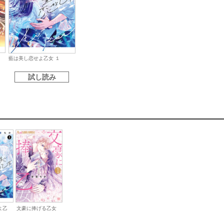
藍は美し恋せよ乙女 １
試し読み
よ乙
文豪に捧げる乙女