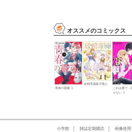
オススメのコミックス
妖精専属菓子職人
青春の霹靂 １
これは愛で、
ゃない １
小学館
雑誌定期購読
画像使用