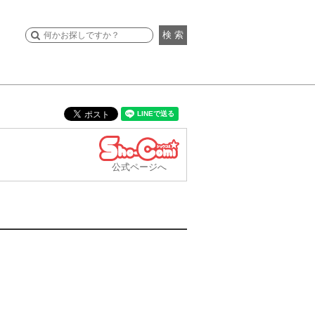
検 索
公式ページへ