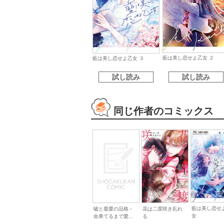
藍は美し恋せよ乙女 ２
藍は美し恋せよ乙女 ３
試し読み
試し読み
同じ作者のコミックス
藍は美し恋せ
花は二度咲き乱れ
嘘と最愛の品格－
女
る
命果てるまで愛...