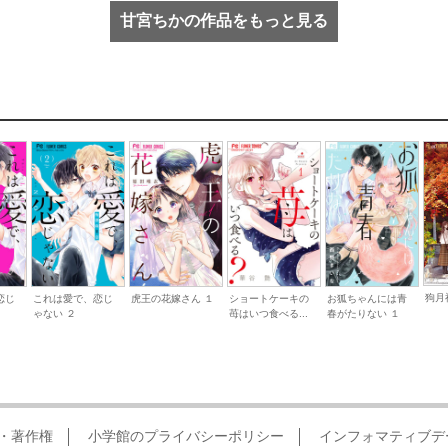
甘宮ちかの作品をもっと見る
狗月
これは愛で、恋じ
ショートケーキの
お狐ちゃんには青
恋じ
虎王の花嫁さん １
ゃない ２
苺はいつ食べる...
春がたりない １
・著作権
小学館のプライバシーポリシー
インフォマティブデ