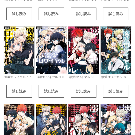
試し読み
試し読み
試し読み
試し読み
溺愛ロワイヤル １１
溺愛ロワイヤル １０
溺愛ロワイヤル ９
溺愛ロワイヤル ８
試し読み
試し読み
試し読み
試し読み