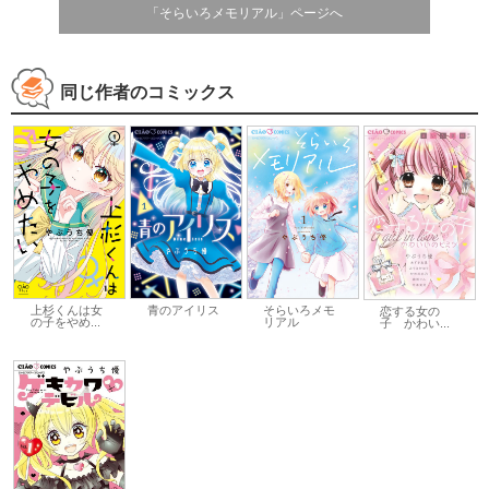
「そらいろメモリアル」ページへ
同じ作者のコミックス
上杉くんは女
青のアイリス
そらいろメモ
恋する女の
の子をやめ...
リアル
子 かわい...