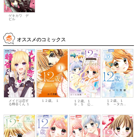
ゲキカワ デ
ビル
オススメのコミックス
メイドは恋す
１２歳。 １
１２歳。１
１２歳。１
る蜂谷くん １
５ ～タカ...
９．５ 公...